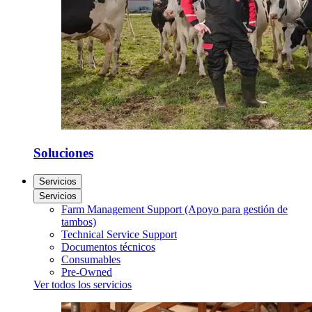
Soluciones
Servicios
Servicios
Farm Management Support (Apoyo para gestión de
tambos)
Technical Service Support
Documentos técnicos
Consumables
Pre-Owned
Ver todos los servicios