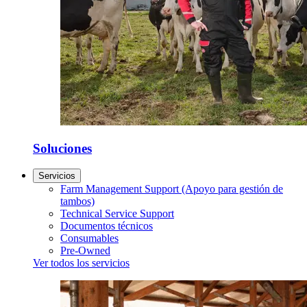
Soluciones
Servicios
Farm Management Support (Apoyo para gestión de
tambos)
Technical Service Support
Documentos técnicos
Consumables
Pre-Owned
Ver todos los servicios