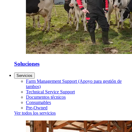
Soluciones
Servicios
Farm Management Support (Apoyo para gestión de
tambos)
Technical Service Support
Documentos técnicos
Consumables
Pre-Owned
Ver todos los servicios