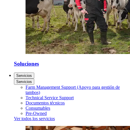
Soluciones
Servicios
Servicios
Farm Management Support (Apoyo para gestión de
tambos)
Technical Service Support
Documentos técnicos
Consumables
Pre-Owned
Ver todos los servicios