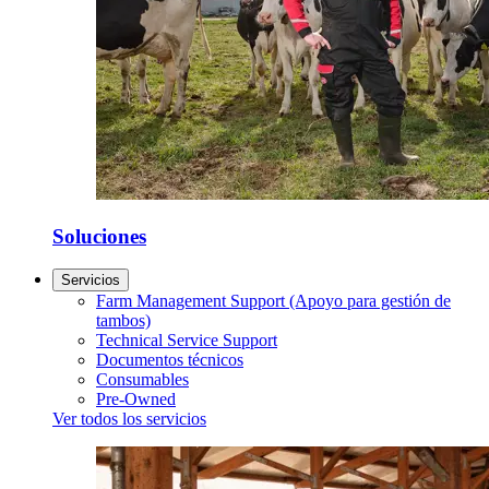
Soluciones
Servicios
Farm Management Support (Apoyo para gestión de
tambos)
Technical Service Support
Documentos técnicos
Consumables
Pre-Owned
Ver todos los servicios