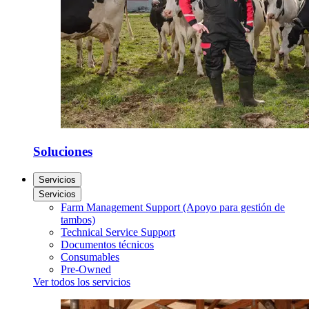
Soluciones
Servicios
Servicios
Farm Management Support (Apoyo para gestión de
tambos)
Technical Service Support
Documentos técnicos
Consumables
Pre-Owned
Ver todos los servicios