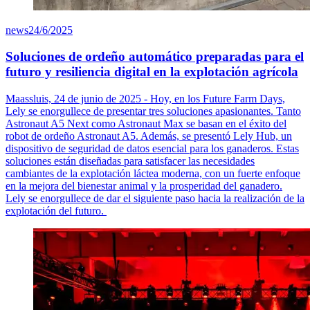
news
24/6/2025
Soluciones de ordeño automático preparadas para el
futuro y resiliencia digital en la explotación agrícola
Maassluis, 24 de junio de 2025 - Hoy, en los Future Farm Days,
Lely se enorgullece de presentar tres soluciones apasionantes. Tanto
Astronaut A5 Next como Astronaut Max se basan en el éxito del
robot de ordeño Astronaut A5. Además, se presentó Lely Hub, un
dispositivo de seguridad de datos esencial para los ganaderos. Estas
soluciones están diseñadas para satisfacer las necesidades
cambiantes de la explotación láctea moderna, con un fuerte enfoque
en la mejora del bienestar animal y la prosperidad del ganadero.
Lely se enorgullece de dar el siguiente paso hacia la realización de la
explotación del futuro.