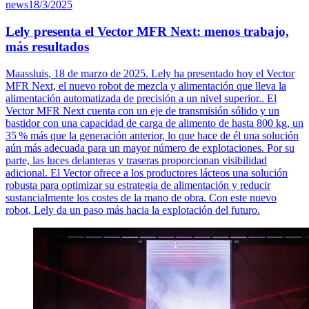
news
18/3/2025
Lely presenta el Vector MFR Next: menos trabajo,
más resultados
Maassluis
, 18 de marzo de 2025. Lely ha presentado hoy el Vector
MFR Next, el nuevo robot de mezcla y alimentación que lleva la
alimentación automatizada de precisión a un nivel
superior..
El
Vector MFR Next cuenta con un eje de transmisión sólido y un
bastidor con una capacidad de carga de alimento de hasta 800 kg, un
35
% m
á
s que la generaci
ó
n anterior, lo que hace de
é
l una soluci
ó
n
a
ú
n m
á
s adecuada para un mayor n
ú
mero de explotaciones. Por su
parte, las luces delanteras y traseras proporcionan visibilidad
adicional. El Vector ofrece a los productores lácteos una solución
robusta para optimizar su estrategia de alimentación y reducir
sustancialmente los costes de la mano de obra. Con este nuevo
robot, Lely da un paso más hacia la explotación del futuro.