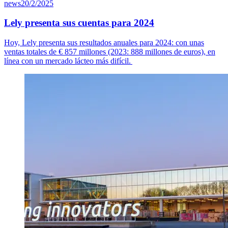
news
20/2/2025
Lely presenta sus cuentas para 2024
Hoy, Lely presenta sus resultados anuales para 2024: con unas
ventas totales de
€ 8
57
millones (2023: 888 millones de euros), en
línea con un mercado lácteo más difícil.