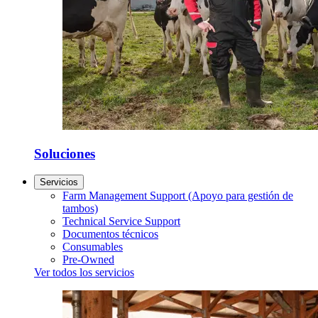
Soluciones
Servicios
Farm Management Support (Apoyo para gestión de
tambos)
Technical Service Support
Documentos técnicos
Consumables
Pre-Owned
Ver todos los servicios