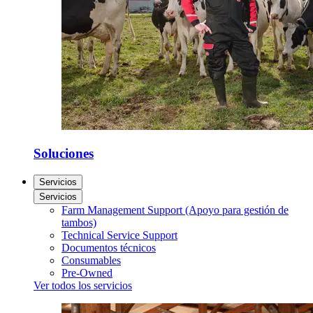
Soluciones
Servicios
Servicios
Farm Management Support (Apoyo para gestión de
tambos)
Technical Service Support
Documentos técnicos
Consumables
Pre-Owned
Ver todos los servicios