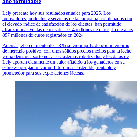
año formidable
Lely presenta hoy sus resultados anuales para 2025. Los
innovadores productos y servicios de la compañía, combinados con
el elevado índice de satisfacción de los clientes, han permitido
alcanzar unas ventas de más de 1.014 millones de euros, frente a los
857 millones de euros registrados en 2024.
Además, el crecimiento del 18 % se vio impulsado por un entorno
de mercado positivo, con unos sólidos precios medios para la leche
y una demanda sostenida. Los sistemas robotizados y los datos de
Lely aportan claramente un valor añadido a los ganaderos en su
esfuerzo por garantizar un futuro más sostenible, rentable y
prometedor para sus explotaciones lácteas.