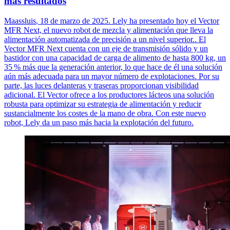
más resultados
Maassluis
, 18 de marzo de 2025. Lely ha presentado hoy el Vector
MFR Next, el nuevo robot de mezcla y alimentación que lleva la
alimentación automatizada de precisión a un nivel
superior..
El
Vector MFR Next cuenta con un eje de transmisión sólido y un
bastidor con una capacidad de carga de alimento de hasta 800 kg, un
35
% m
á
s que la generaci
ó
n anterior, lo que hace de
é
l una soluci
ó
n
a
ú
n m
á
s adecuada para un mayor n
ú
mero de explotaciones. Por su
parte, las luces delanteras y traseras proporcionan visibilidad
adicional. El Vector ofrece a los productores lácteos una solución
robusta para optimizar su estrategia de alimentación y reducir
sustancialmente los costes de la mano de obra. Con este nuevo
robot, Lely da un paso más hacia la explotación del futuro.