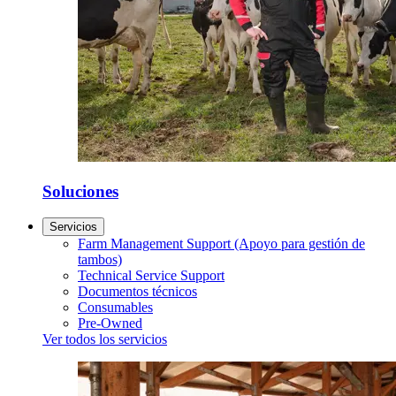
Soluciones
Servicios
Farm Management Support (Apoyo para gestión de
tambos)
Technical Service Support
Documentos técnicos
Consumables
Pre-Owned
Ver todos los servicios