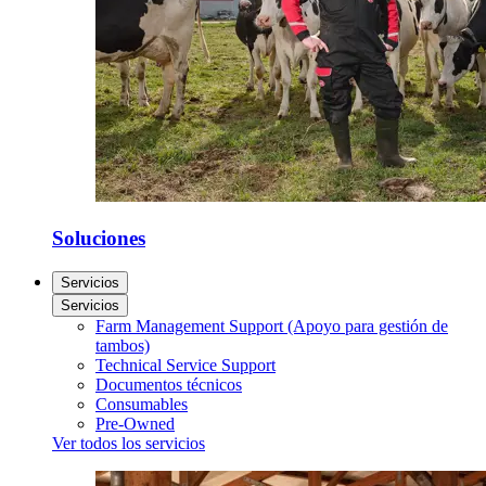
Soluciones
Servicios
Servicios
Farm Management Support (Apoyo para gestión de
tambos)
Technical Service Support
Documentos técnicos
Consumables
Pre-Owned
Ver todos los servicios