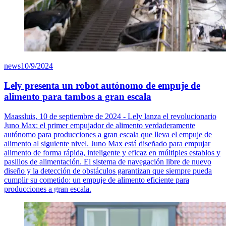
news
10/9/2024
Lely presenta un robot autónomo de empuje de
alimento para tambos a gran escala
Maassluis, 10 de septiembre de 2024 - Lely lanza el revolucionario
Juno Max: el primer empujador de alimento verdaderamente
autónomo para producciones a gran escala que lleva el empuje de
alimento al siguiente nivel. Juno Max está diseñado para empujar
alimento de forma rápida, inteligente y eficaz en múltiples establos y
pasillos de alimentación. El sistema de navegación libre de nuevo
diseño y la detección de obstáculos garantizan que siempre pueda
cumplir su cometido: un empuje de alimento eficiente para
producciones a gran escala.