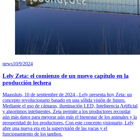
news
10/9/2024
Lely Zeta: el comienzo de un nuevo capítulo en la
producción lechera
Maassluis, 10 de septiembre de 2024 - Lely presenta hoy Zeta: un
concepto revolucionario basado en una sólida visión de futuro.
Mediante el uso de cámaras, iluminación LED, Inteligencia Artificial
y algoritmos inteligentes, Zeta permite a los productores recopilar
aún más datos para mejorar aún más el bienestar de los animales y la
prosperidad de los productores. Con este concepto visionario, Lely
abre una nueva era en la supervisión de las vacas y el
funcionamiento de los tambos.