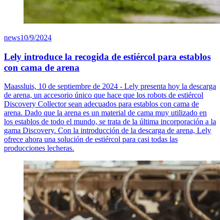
news
10/9/2024
Lely introduce la recogida de estiércol para establos
con cama de arena
Maassluis, 10 de septiembre de 2024 - Lely presenta hoy la descarga
de arena, un accesorio único que hace que los robots de estiércol
Discovery Collector sean adecuados para establos con cama de
arena. Dado que la arena es un material de cama muy utilizado en
los establos de todo el mundo, se trata de la última incorporación a la
gama Discovery. Con la introducción de la descarga de arena, Lely
ofrece ahora una solución de estiércol para casi todas las
producciones lecheras.