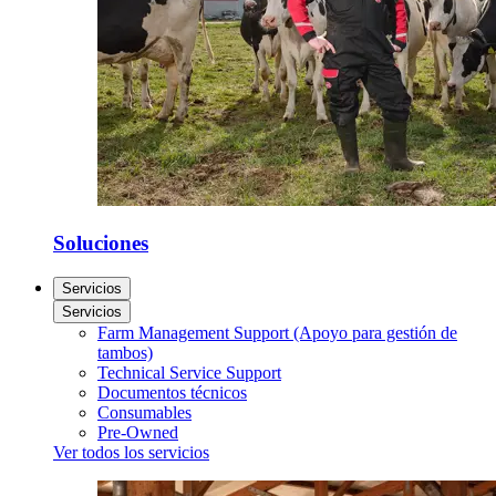
Soluciones
Servicios
Servicios
Farm Management Support (Apoyo para gestión de
tambos)
Technical Service Support
Documentos técnicos
Consumables
Pre-Owned
Ver todos los servicios