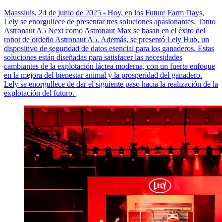
Maassluis, 24 de junio de 2025 - Hoy, en los Future Farm Days,
Lely se enorgullece de presentar tres soluciones apasionantes. Tanto
Astronaut A5 Next como Astronaut Max se basan en el éxito del
robot de ordeño Astronaut A5. Además, se presentó Lely Hub, un
dispositivo de seguridad de datos esencial para los ganaderos. Estas
soluciones están diseñadas para satisfacer las necesidades
cambiantes de la explotación láctea moderna, con un fuerte enfoque
en la mejora del bienestar animal y la prosperidad del ganadero.
Lely se enorgullece de dar el siguiente paso hacia la realización de la
explotación del futuro.