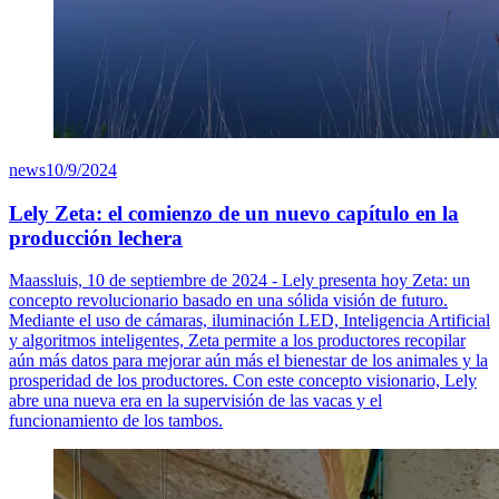
news
10/9/2024
Lely Zeta: el comienzo de un nuevo capítulo en la
producción lechera
Maassluis, 10 de septiembre de 2024 - Lely presenta hoy Zeta: un
concepto revolucionario basado en una sólida visión de futuro.
Mediante el uso de cámaras, iluminación LED, Inteligencia Artificial
y algoritmos inteligentes, Zeta permite a los productores recopilar
aún más datos para mejorar aún más el bienestar de los animales y la
prosperidad de los productores. Con este concepto visionario, Lely
abre una nueva era en la supervisión de las vacas y el
funcionamiento de los tambos.