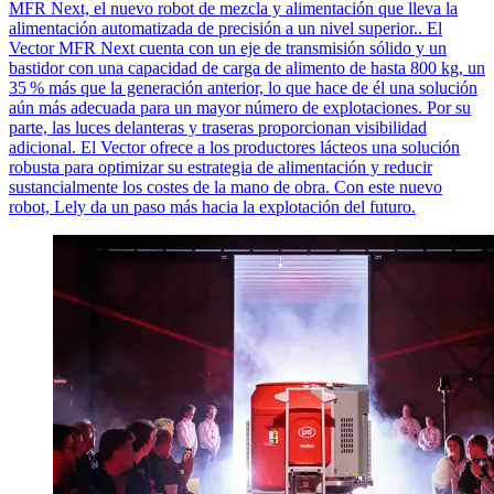
MFR Next, el nuevo robot de mezcla y alimentación que lleva la
alimentación automatizada de precisión a un nivel
superior..
El
Vector MFR Next cuenta con un eje de transmisión sólido y un
bastidor con una capacidad de carga de alimento de hasta 800 kg, un
35
% m
á
s que la generaci
ó
n anterior, lo que hace de
é
l una soluci
ó
n
a
ú
n m
á
s adecuada para un mayor n
ú
mero de explotaciones. Por su
parte, las luces delanteras y traseras proporcionan visibilidad
adicional. El Vector ofrece a los productores lácteos una solución
robusta para optimizar su estrategia de alimentación y reducir
sustancialmente los costes de la mano de obra. Con este nuevo
robot, Lely da un paso más hacia la explotación del futuro.