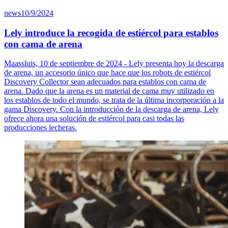
news
10/9/2024
Lely introduce la recogida de estiércol para establos
con cama de arena
Maassluis, 10 de septiembre de 2024 - Lely presenta hoy la descarga
de arena, un accesorio único que hace que los robots de estiércol
Discovery Collector sean adecuados para establos con cama de
arena. Dado que la arena es un material de cama muy utilizado en
los establos de todo el mundo, se trata de la última incorporación a la
gama Discovery. Con la introducción de la descarga de arena, Lely
ofrece ahora una solución de estiércol para casi todas las
producciones lecheras.