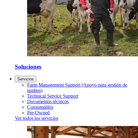
Soluciones
Servicios
Farm Management Support (Apoyo para gestión de
tambos)
Technical Service Support
Documentos técnicos
Consumables
Pre-Owned
Ver todos los servicios