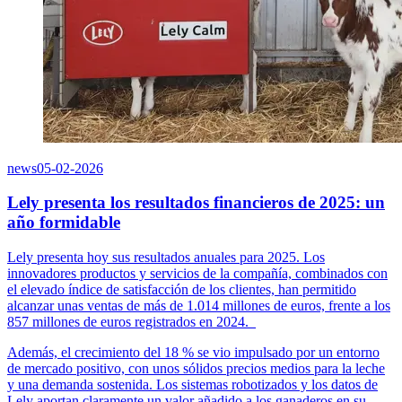
news
05-02-2026
Lely presenta los resultados financieros de 2025: un
año formidable
Lely presenta hoy sus resultados anuales para 2025. Los
innovadores productos y servicios de la compañía, combinados con
el elevado índice de satisfacción de los clientes, han permitido
alcanzar unas ventas de más de 1.014 millones de euros, frente a los
857 millones de euros registrados en 2024.
Además, el crecimiento del 18 % se vio impulsado por un entorno
de mercado positivo, con unos sólidos precios medios para la leche
y una demanda sostenida. Los sistemas robotizados y los datos de
Lely aportan claramente un valor añadido a los ganaderos en su