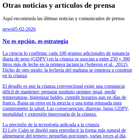
Otras noticias y artículos de prensa
Aquí encontrarás las últimas noticias y comunicados de prensa
news
05-02-2026
No es opción, es estrategia
La ciencia lo confirma: cada 100 gramos adicionales de ganancia
diaria de peso (GDPV) en la crianza se asocian a entre 250 y 300
litros más de leche en la primera lactancia (Soberon et al., 2012).
Dicho de otro modo: la lechería del mañana se empieza a construir
en la crianza
El desafío es que la crianza convencional exige una constancia
difícil de mantener: preparar sustituto siempre igual, medir
temperaturas, higienizar baldes, cumplir horarios aun en días de
franco. Basta un error en la mezcla o una toma retrasada para
comprometer la salud. Las consecuencias: diarreas, bajas GDPV,
mortalidad y extensión innecesaria de la crianza.
La precisión de la tecnología aplicada a la crianza
El Lely Calm se diseñó para reproducir la forma más natural de
alimentarse del ternero: pequeñas porciones, varias veces al día,