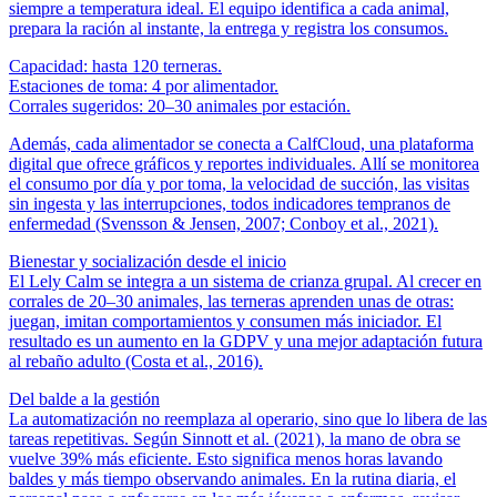
siempre a temperatura ideal. El equipo identifica a cada animal,
prepara la ración al instante, la entrega y registra los consumos.
Capacidad: hasta 120 terneras.
Estaciones de toma: 4 por alimentador.
Corrales sugeridos: 20–30 animales por estación.
Además, cada alimentador se conecta a CalfCloud, una plataforma
digital que ofrece gráficos y reportes individuales. Allí se monitorea
el consumo por día y por toma, la velocidad de succión, las visitas
sin ingesta y las interrupciones, todos indicadores tempranos de
enfermedad (Svensson & Jensen, 2007; Conboy et al., 2021).
Bienestar y socialización desde el inicio
El Lely Calm se integra a un sistema de crianza grupal. Al crecer en
corrales de 20–30 animales, las terneras aprenden unas de otras:
juegan, imitan comportamientos y consumen más iniciador. El
resultado es un aumento en la GDPV y una mejor adaptación futura
al rebaño adulto (Costa et al., 2016).
Del balde a la gestión
La automatización no reemplaza al operario, sino que lo libera de las
tareas repetitivas. Según Sinnott et al. (2021), la mano de obra se
vuelve 39% más eficiente. Esto significa menos horas lavando
baldes y más tiempo observando animales. En la rutina diaria, el