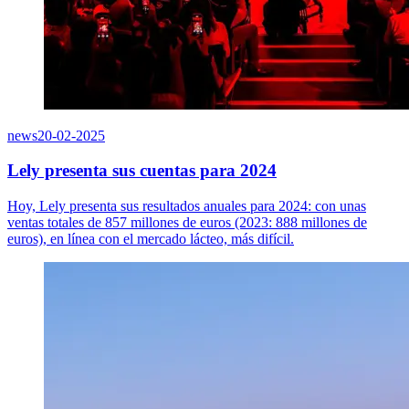
news
20-02-2025
Lely presenta sus cuentas para 2024
Hoy, Lely presenta sus resultados anuales para 2024: con unas
ventas totales de 857 millones de euros (2023: 888 millones de
euros), en línea con el mercado lácteo, más difícil.