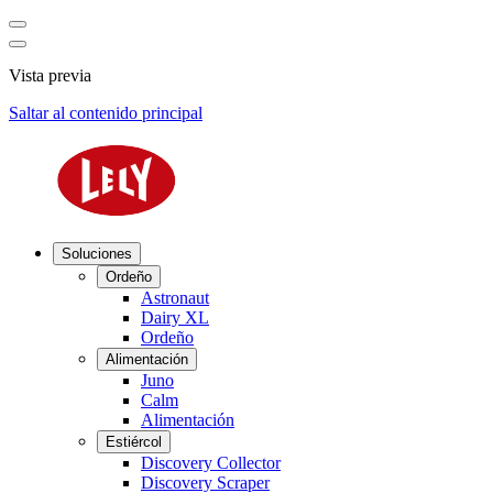
Vista previa
Saltar al contenido principal
Soluciones
Ordeño
Astronaut
Dairy XL
Ordeño
Alimentación
Juno
Calm
Alimentación
Estiércol
Discovery Collector
Discovery Scraper