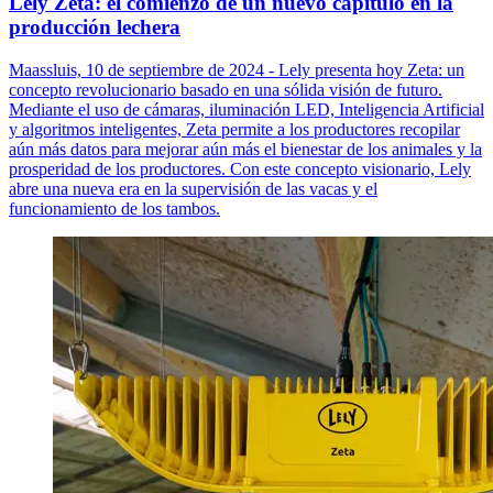
Lely Zeta: el comienzo de un nuevo capítulo en la
producción lechera
Maassluis, 10 de septiembre de 2024 - Lely presenta hoy Zeta: un
concepto revolucionario basado en una sólida visión de futuro.
Mediante el uso de cámaras, iluminación LED, Inteligencia Artificial
y algoritmos inteligentes, Zeta permite a los productores recopilar
aún más datos para mejorar aún más el bienestar de los animales y la
prosperidad de los productores. Con este concepto visionario, Lely
abre una nueva era en la supervisión de las vacas y el
funcionamiento de los tambos.