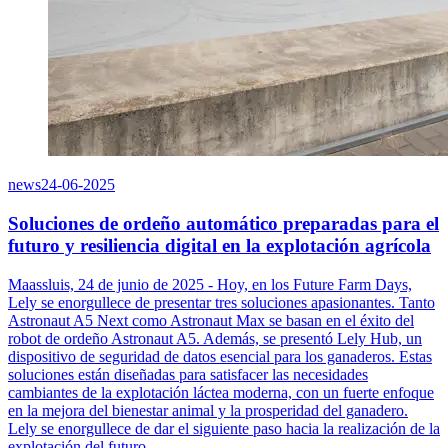
news
24-06-2025
Soluciones de ordeño automático preparadas para el
futuro y resiliencia digital en la explotación agrícola
Maassluis, 24 de junio de 2025 - Hoy, en los Future Farm Days,
Lely se enorgullece de presentar tres soluciones apasionantes. Tanto
Astronaut A5 Next como Astronaut Max se basan en el éxito del
robot de ordeño Astronaut A5. Además, se presentó Lely Hub, un
dispositivo de seguridad de datos esencial para los ganaderos. Estas
soluciones están diseñadas para satisfacer las necesidades
cambiantes de la explotación láctea moderna, con un fuerte enfoque
en la mejora del bienestar animal y la prosperidad del ganadero.
Lely se enorgullece de dar el siguiente paso hacia la realización de la
explotación del futuro.