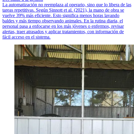
La automatización no reemplaza al operario, sino que lo libera de las
tareas repetitivas. Según Sinnott et al. (2021), la mano de obra se
vuelve 39% más eficiente. Esto significa menos horas lavando
baldes y más tiempo observando animales. En la rutina diaria, el
personal pasa a enfocarse en los más jóvenes o enfermos, revisar
alertas, traer atrasados y aplicar tratamientos, con información de
fácil acceso en el sistema.