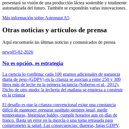
presentará su visión de una producción láctea sostenible y totalmente
automatizada del futuro. También se expondrán varias innovaciones.
Más información sobre Astronaut A5
Otras noticias y artículos de prensa
Aquí encontrarás las últimas noticias y comunicados de prensa
news
05-02-2026
No es opción, es estrategia
La ciencia lo confirma: cada 100 gramos adicionales de ganancia
diaria de peso (GDPV) en la crianza se asocian a entre 250 y 300
litros más de leche en la primera lactancia (Soberon et al., 2012).
Dicho de otro modo: la lechería del mañana se empieza a construir
en la crianza
El desafío es que la crianza convencional exige una constancia
difícil de mantener: preparar sustituto siempre igual, medir
temperaturas, higienizar baldes, cumplir horarios aun en días de
franco. Basta un error en la mezcla o una toma retrasada para
comprometer la salud. Las consecuencias: diarreas, bajas GDPV,