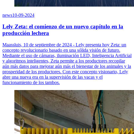
news
10-09-2024
Lely Zeta: el comienzo de un nuevo capítulo en la
producción lechera
Maassluis, 10 de septiembre de 2024 - Lely presenta hoy Zeta: un
concepto revolucionario basado en una sólida visión de futuro.
Mediante el uso de cámaras, iluminación LED, Inteligencia Artificial
y algoritmos inteligentes, Zeta permite a los productores recopilar
aún más datos para mejorar aún más el bienestar de los animales y la
prosperidad de los productores. Con este concepto visionario, Lely
abre una nueva era en la supervisión de las vacas y el
funcionamiento de los tambos.