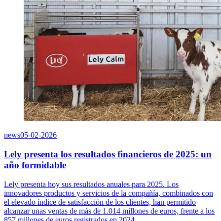
news
05-02-2026
Lely presenta los resultados financieros de 2025: un
año formidable
Lely presenta hoy sus resultados anuales para 2025. Los
innovadores productos y servicios de la compañía, combinados con
el elevado índice de satisfacción de los clientes, han permitido
alcanzar unas ventas de más de 1.014 millones de euros, frente a los
857 millones de euros registrados en 2024.