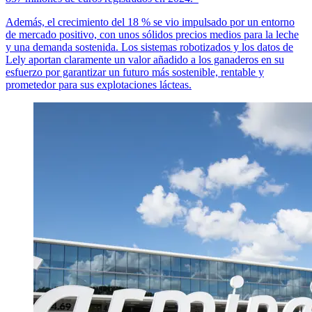
Además, el crecimiento del 18 % se vio impulsado por un entorno
de mercado positivo, con unos sólidos precios medios para la leche
y una demanda sostenida. Los sistemas robotizados y los datos de
Lely aportan claramente un valor añadido a los ganaderos en su
esfuerzo por garantizar un futuro más sostenible, rentable y
prometedor para sus explotaciones lácteas.