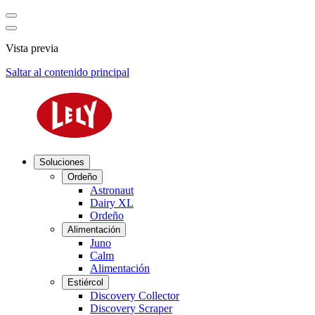
Vista previa
Saltar al contenido principal
Soluciones
Ordeño
Astronaut
Dairy XL
Ordeño
Alimentación
Juno
Calm
Alimentación
Estiércol
Discovery Collector
Discovery Scraper