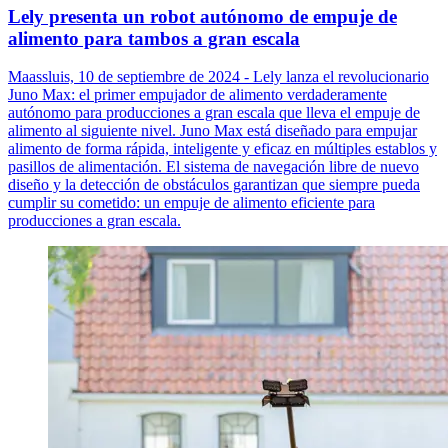
Lely presenta un robot autónomo de empuje de
alimento para tambos a gran escala
Maassluis, 10 de septiembre de 2024 - Lely lanza el revolucionario
Juno Max: el primer empujador de alimento verdaderamente
autónomo para producciones a gran escala que lleva el empuje de
alimento al siguiente nivel. Juno Max está diseñado para empujar
alimento de forma rápida, inteligente y eficaz en múltiples establos y
pasillos de alimentación. El sistema de navegación libre de nuevo
diseño y la detección de obstáculos garantizan que siempre pueda
cumplir su cometido: un empuje de alimento eficiente para
producciones a gran escala.