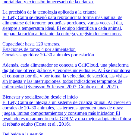
mortalidad y extensión innecesaria de la crianza.
La precisión de la tecnología aplicada a la crianza
El Lely Calm se diseñó para reproducir la forma más natural de
alimentarse del ternero: pequeñas porciones, varias veces al día,
siempre a temperatura ideal. El equipo identifica a cada animal,
prepara la ración al instante, la entrega y registra los consumos.
Capacidad: hasta 120 terneras.
Estaciones de toma: 4 por alimentador.
Corrales sugeridos: 20–30 animales por estación.
Además, cada alimentador se conecta a CalfCloud, una plataforma
digital que ofrece gráficos y reportes individuales. Allí se monitorea
el consumo por día y por toma, la velocidad de succión, las visitas
sin ingesta y las interrupciones, todos indicadores tempranos de
enfermedad (Svensson & Jensen, 2007; Conboy et al., 2021).
Bienestar y socialización desde el inicio
El Lely Calm se integra a un sistema de crianza grupal. Al crecer en
corrales de 20–30 animales, las terneras aprenden unas de otras:
juegan, imitan comportamientos y consumen más iniciador. El
resultado es un aumento en la GDPV y una mejor adaptación futura
al rebaño adulto (Costa et al., 2016).
Del balde a la gestión