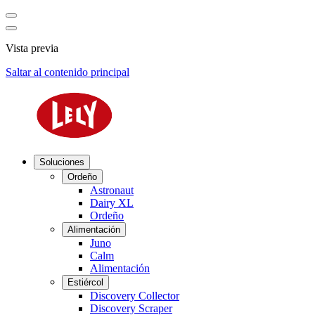
Vista previa
Saltar al contenido principal
Soluciones
Ordeño
Astronaut
Dairy XL
Ordeño
Alimentación
Juno
Calm
Alimentación
Estiércol
Discovery Collector
Discovery Scraper