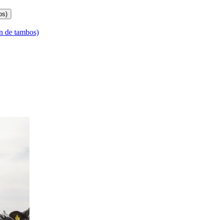
os)
n de tambos)