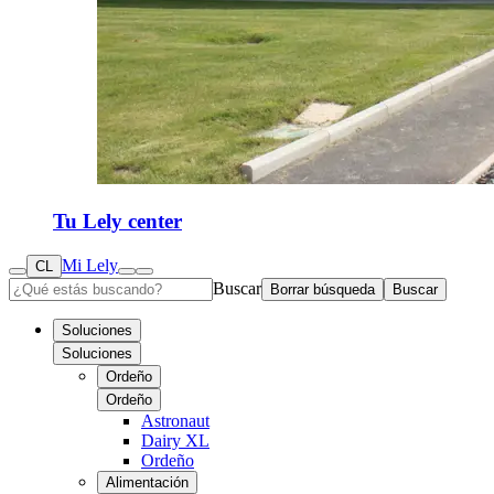
Tu Lely center
Mi Lely
CL
Buscar
Borrar búsqueda
Buscar
Soluciones
Soluciones
Ordeño
Ordeño
Astronaut
Dairy XL
Ordeño
Alimentación