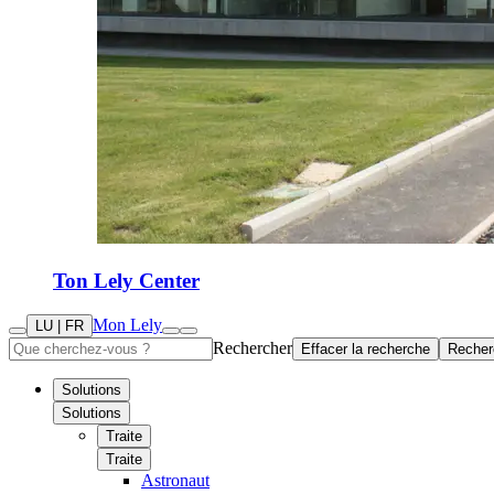
Ton Lely Center
Mon Lely
LU | FR
Rechercher
Effacer la recherche
Recher
Solutions
Solutions
Traite
Traite
Astronaut