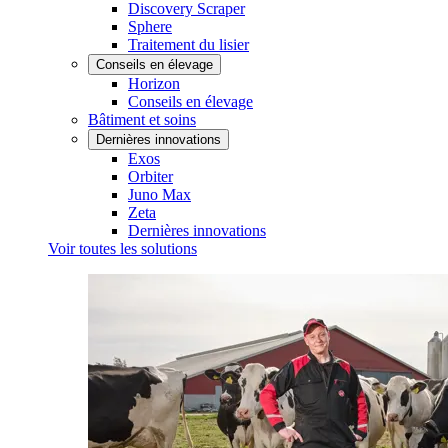
Discovery Scraper
Sphere
Traitement du lisier
Conseils en élevage
Horizon
Conseils en élevage
Bâtiment et soins
Dernières innovations
Exos
Orbiter
Juno Max
Zeta
Dernières innovations
Voir toutes les solutions