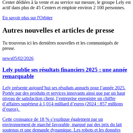
Center dédiées à la vente et au service sur mesure, le groupe Lely est
actif dans plus de 45 Centers et emploie environ 2 100 personnes.
En savoir plus sur l'Orbiter
Autres nouvelles et articles de presse
Tu trouveras ici les dernières nouvelles et les communiqués de
presse.
news
05/02/2026
Lely publie ses résultats financiers 2025 : une année
remarquable
Lely présente aujourd’hui ses résultats annuels pour l’année 2025.
Portée par des produits et services innovants ainsi que par un haut
niveau de satisfaction client, l’entreprise enregistre un chiffre
d’affaires supérieur à 1,014 milliard d’euros (2024 : 857 millions
d’euros).
Cette croissance de 18 % s’explique également par un
environnement de marché favorable, marqué par des prix du lait
soutenus et une demande dynamique. Les robots et les données