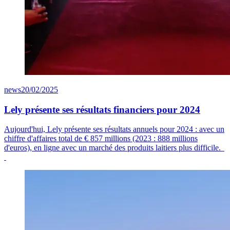
news
20/02/2025
Lely présente ses résultats financiers pour 2024
Aujourd'hui, Lely présente ses résultats annuels pour 2024 : avec un
chiffre d'affaires total de
€ 8
57
millions (2023 : 888 millions
d'euros), en ligne avec un marché des produits laitiers plus difficile.