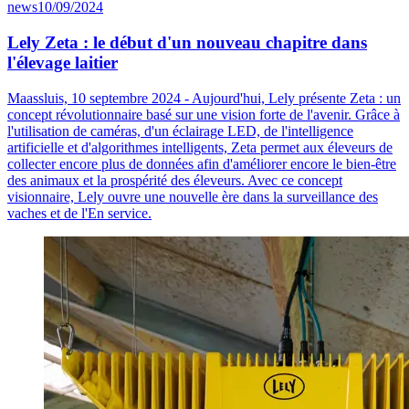
news
10/09/2024
Lely Zeta : le début d'un nouveau chapitre dans
l'élevage laitier
Maassluis, 10 septembre 2024 - Aujourd'hui, Lely présente Zeta : un
concept révolutionnaire basé sur une vision forte de l'avenir. Grâce à
l'utilisation de caméras, d'un éclairage LED, de l'intelligence
artificielle et d'algorithmes intelligents, Zeta permet aux éleveurs de
collecter encore plus de données afin d'améliorer encore le bien-être
des animaux et la prospérité des éleveurs. Avec ce concept
visionnaire, Lely ouvre une nouvelle ère dans la surveillance des
vaches et de l'En service.