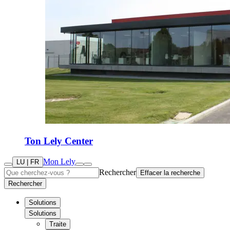
Ton Lely Center
Mon Lely
LU | FR
Rechercher
Effacer la recherche
Rechercher
Solutions
Solutions
Traite