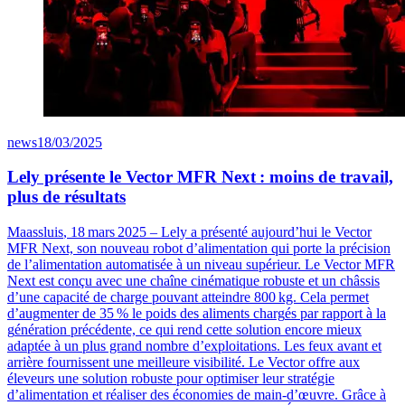
news
18/03/2025
Lely présente le Vector MFR Next : moins de travail,
plus de résultats
Maassluis
, 18
mars
2025
–
Lely a pr
é
sent
é
aujourd
’
hui le
Vector
MFR Next, son nouveau robot d
’
alimentation qui porte la pr
é
cision
de l
’
alimentation automatis
é
e
à
un niveau sup
é
rieur. Le
Vector
MFR
Next est con
ç
u avec une cha
î
ne cin
é
matique robuste et un ch
â
ssis
d
’
une capacit
é
de charge pouvant atteindre 800
kg. Cela permet
d
’
augmenter de 35
% le poids des aliments charg
é
s par rapport
à
la
g
é
n
é
ration pr
é
c
é
dente, ce qui rend cette solution encore mieux
adapt
é
e
à
un plus grand nombre d
’
exploitations. Les feux avant et
arrière fournissent une meilleure visibilité. Le
Vector
offre aux
éleveurs une solution robuste pour optimiser leur stratégie
d’alimentation et réaliser des économies de main-d’œuvre. Grâce à