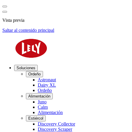
Vista previa
Saltar al contenido principal
Soluciones
Ordeño
Astronaut
Dairy XL
Ordeño
Alimentación
Juno
Calm
Alimentación
Estiércol
Discovery Collector
Discovery Scraper