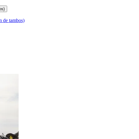
os)
n de tambos)