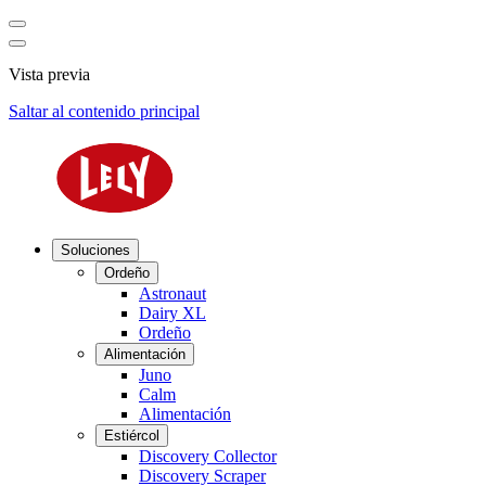
Vista previa
Saltar al contenido principal
Soluciones
Ordeño
Astronaut
Dairy XL
Ordeño
Alimentación
Juno
Calm
Alimentación
Estiércol
Discovery Collector
Discovery Scraper