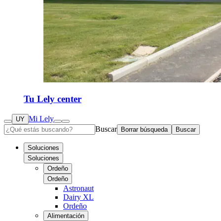
Tu Lely center
Mi Lely
UY
Buscar
Borrar búsqueda
Buscar
Soluciones
Soluciones
Ordeño
Ordeño
Astronaut
Dairy XL
Ordeño
Alimentación