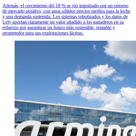
Además, el crecimiento del 18 % se vio impulsado por un entorno
de mercado positivo, con unos sólidos precios medios para la leche
y una demanda sostenida. Los sistemas robotizados y los datos de
Lely aportan claramente un valor añadido a los ganaderos en su
esfuerzo por garantizar un futuro más sostenible, rentable y
prometedor para sus explotaciones lácteas.