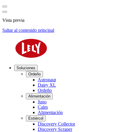
Vista previa
Saltar al contenido principal
Soluciones
Ordeño
Astronaut
Dairy XL
Ordeño
Alimentación
Juno
Calm
Alimentación
Estiércol
Discovery Collector
Discovery Scraper