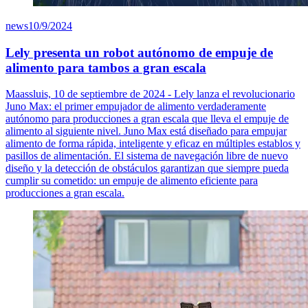
news
10/9/2024
Lely presenta un robot autónomo de empuje de
alimento para tambos a gran escala
Maassluis, 10 de septiembre de 2024 - Lely lanza el revolucionario
Juno Max: el primer empujador de alimento verdaderamente
autónomo para producciones a gran escala que lleva el empuje de
alimento al siguiente nivel. Juno Max está diseñado para empujar
alimento de forma rápida, inteligente y eficaz en múltiples establos y
pasillos de alimentación. El sistema de navegación libre de nuevo
diseño y la detección de obstáculos garantizan que siempre pueda
cumplir su cometido: un empuje de alimento eficiente para
producciones a gran escala.