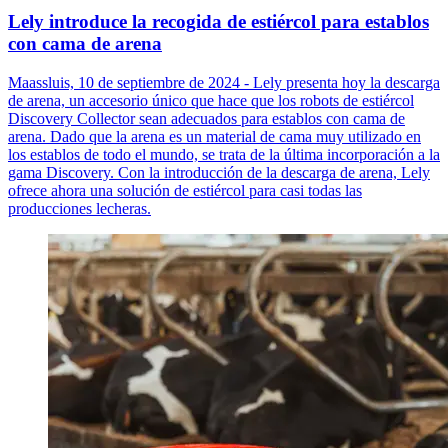
Lely introduce la recogida de estiércol para establos
con cama de arena
Maassluis, 10 de septiembre de 2024 - Lely presenta hoy la descarga
de arena, un accesorio único que hace que los robots de estiércol
Discovery Collector sean adecuados para establos con cama de
arena. Dado que la arena es un material de cama muy utilizado en
los establos de todo el mundo, se trata de la última incorporación a la
gama Discovery. Con la introducción de la descarga de arena, Lely
ofrece ahora una solución de estiércol para casi todas las
producciones lecheras.