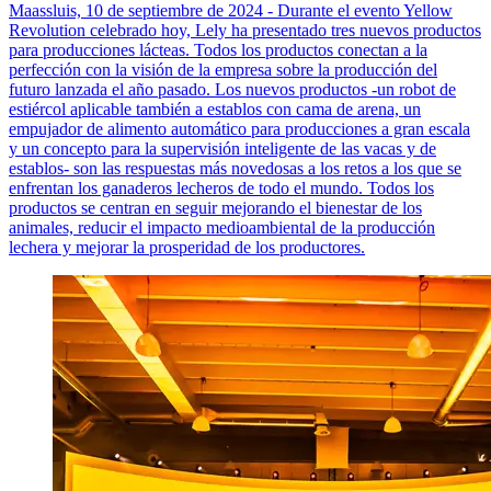
Maassluis, 10 de septiembre de 2024 - Durante el evento Yellow
Revolution celebrado hoy, Lely ha presentado tres nuevos productos
para producciones lácteas. Todos los productos conectan a la
perfección con la visión de la empresa sobre la producción del
futuro lanzada el año pasado. Los nuevos productos -un robot de
estiércol aplicable también a establos con cama de arena, un
empujador de alimento automático para producciones a gran escala
y un concepto para la supervisión inteligente de las vacas y de
establos- son las respuestas más novedosas a los retos a los que se
enfrentan los ganaderos lecheros de todo el mundo. Todos los
productos se centran en seguir mejorando el bienestar de los
animales, reducir el impacto medioambiental de la producción
lechera y mejorar la prosperidad de los productores.