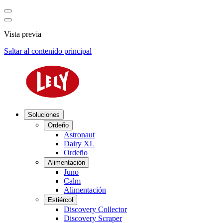
Vista previa
Saltar al contenido principal
Soluciones
Ordeño
Astronaut
Dairy XL
Ordeño
Alimentación
Juno
Calm
Alimentación
Estiércol
Discovery Collector
Discovery Scraper