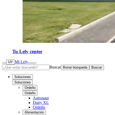
Tu Lely center
Mi Lely
UY
Buscar
Borrar búsqueda
Buscar
Soluciones
Soluciones
Ordeño
Ordeño
Astronaut
Dairy XL
Ordeño
Alimentación