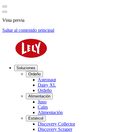
Vista previa
Saltar al contenido principal
Soluciones
Ordeño
Astronaut
Dairy XL
Ordeño
Alimentación
Juno
Calm
Alimentación
Estiércol
Discovery Collector
Discovery Scraper