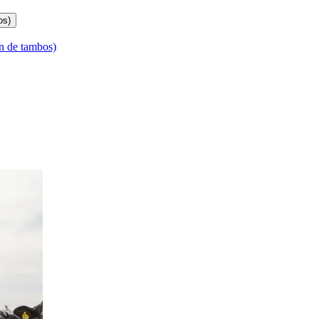
os)
n de tambos)