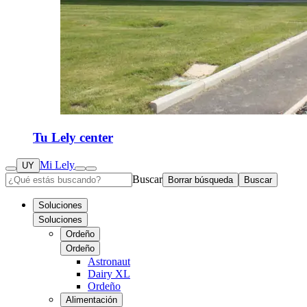
Tu Lely center
Mi Lely
UY
Buscar
Borrar búsqueda
Buscar
Soluciones
Soluciones
Ordeño
Ordeño
Astronaut
Dairy XL
Ordeño
Alimentación