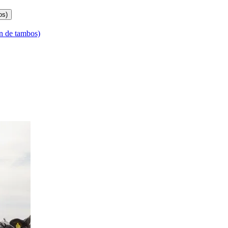
os)
n de tambos)