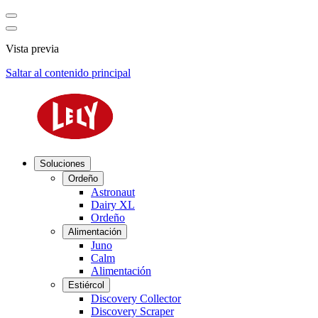
Vista previa
Saltar al contenido principal
Soluciones
Ordeño
Astronaut
Dairy XL
Ordeño
Alimentación
Juno
Calm
Alimentación
Estiércol
Discovery Collector
Discovery Scraper