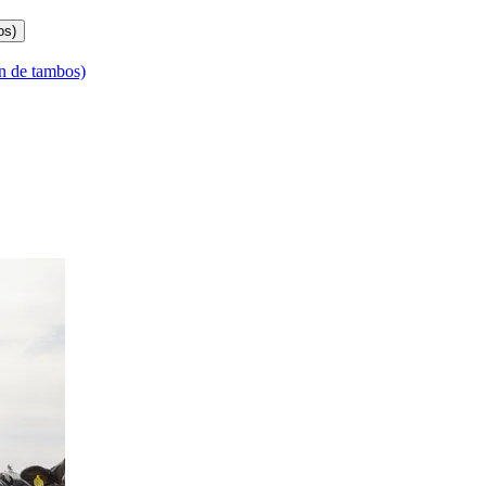
os)
n de tambos)