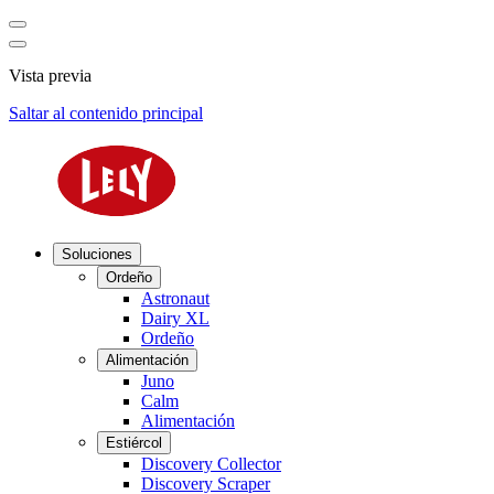
Vista previa
Saltar al contenido principal
Soluciones
Ordeño
Astronaut
Dairy XL
Ordeño
Alimentación
Juno
Calm
Alimentación
Estiércol
Discovery Collector
Discovery Scraper