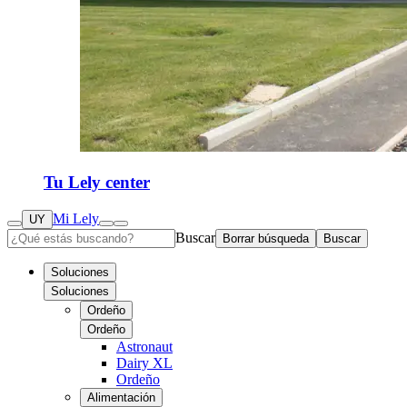
Tu Lely center
Mi Lely
UY
Buscar
Borrar búsqueda
Buscar
Soluciones
Soluciones
Ordeño
Ordeño
Astronaut
Dairy XL
Ordeño
Alimentación