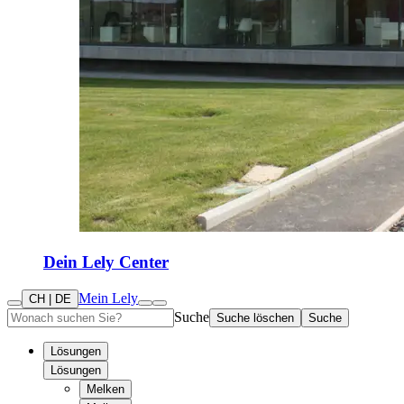
Dein Lely Center
Mein Lely
CH | DE
Suche
Suche löschen
Suche
Lösungen
Lösungen
Melken