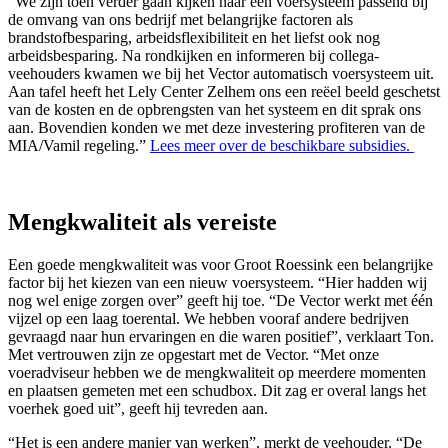
“We zijn toen verder gaan kijken naar een voersysteem passend bij
de omvang van ons bedrijf met belangrijke factoren als
brandstofbesparing, arbeidsflexibiliteit en het liefst ook nog
arbeidsbesparing. Na rondkijken en informeren bij collega-
veehouders kwamen we bij het Vector automatisch voersysteem uit.
Aan tafel heeft het Lely Center Zelhem ons een reëel beeld geschetst
van de kosten en de opbrengsten van het systeem en dit sprak ons
aan. Bovendien konden we met deze investering profiteren van de
MIA/Vamil regeling.”
Lees meer over de beschikbare subsidies.
Mengkwaliteit als vereiste
Een goede mengkwaliteit was voor Groot Roessink een belangrijke
factor bij het kiezen van een nieuw voersysteem. “Hier hadden wij
nog wel enige zorgen over” geeft hij toe. “De Vector werkt met één
vijzel op een laag toerental. We hebben vooraf andere bedrijven
gevraagd naar hun ervaringen en die waren positief”, verklaart Ton.
Met vertrouwen zijn ze opgestart met de Vector. “Met onze
voeradviseur hebben we de mengkwaliteit op meerdere momenten
en plaatsen gemeten met een schudbox. Dit zag er overal langs het
voerhek goed uit”, geeft hij tevreden aan.
“Het is een andere manier van werken”, merkt de veehouder. “De