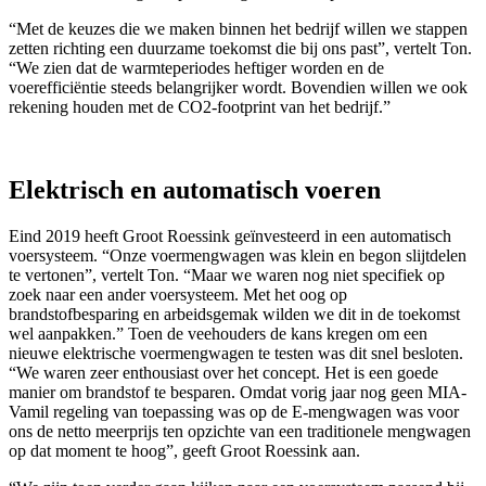
“Met de keuzes die we maken binnen het bedrijf willen we stappen
zetten richting een duurzame toekomst die bij ons past”, vertelt Ton.
“We zien dat de warmteperiodes heftiger worden en de
voerefficiëntie steeds belangrijker wordt. Bovendien willen we ook
rekening houden met de CO2-footprint van het bedrijf.”
Elektrisch en automatisch voeren
Eind 2019 heeft Groot Roessink geïnvesteerd in een automatisch
voersysteem. “Onze voermengwagen was klein en begon slijtdelen
te vertonen”, vertelt Ton. “Maar we waren nog niet specifiek op
zoek naar een ander voersysteem. Met het oog op
brandstofbesparing en arbeidsgemak wilden we dit in de toekomst
wel aanpakken.” Toen de veehouders de kans kregen om een
nieuwe elektrische voermengwagen te testen was dit snel besloten.
“We waren zeer enthousiast over het concept. Het is een goede
manier om brandstof te besparen. Omdat vorig jaar nog geen MIA-
Vamil regeling van toepassing was op de E-mengwagen was voor
ons de netto meerprijs ten opzichte van een traditionele mengwagen
op dat moment te hoog”, geeft Groot Roessink aan.