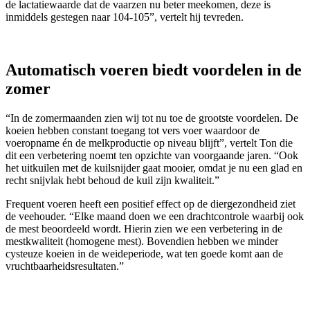
de lactatiewaarde dat de vaarzen nu beter meekomen, deze is
inmiddels gestegen naar 104-105”, vertelt hij tevreden.
Automatisch voeren biedt voordelen in de
zomer
“In de zomermaanden zien wij tot nu toe de grootste voordelen. De
koeien hebben constant toegang tot vers voer waardoor de
voeropname én de melkproductie op niveau blijft”, vertelt Ton die
dit een verbetering noemt ten opzichte van voorgaande jaren. “Ook
het uitkuilen met de kuilsnijder gaat mooier, omdat je nu een glad en
recht snijvlak hebt behoud de kuil zijn kwaliteit.”
Frequent voeren heeft een positief effect op de diergezondheid ziet
de veehouder. “Elke maand doen we een drachtcontrole waarbij ook
de mest beoordeeld wordt. Hierin zien we een verbetering in de
mestkwaliteit (homogene mest). Bovendien hebben we minder
cysteuze koeien in de weideperiode, wat ten goede komt aan de
vruchtbaarheidsresultaten.”