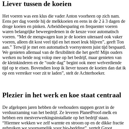
Liever tussen de koeien
Het voeren was een klus die vader Anton voorheen op zich nam.
Eens per dag voerde hij de melkkoeien en eens in de 2 à 3 dagen de
droge koeien en pinken. Arbeidsbesparing en frequenter voeren
waren belangrijke beweegredenen in de keuze voor automatisch
voeren. “Met de mengwagen kun je de koeien uiteraard ook vaker
voeren, alleen dit kost veel tijd en het moet leuk blijven”, geeft Ton
aan.” Terwijl je met een automatisch voersysteem juist tijd bespaard.
We genieten allemaal van de flexibiliteit die het geeft! Mijn ouders
werken nu beide nog volop mee op het bedrijf, maar genieten van
de kleinkinderen en de “oude dag” begint ook meer welverdiende
tijd op te eisen. Bovendien loop ik liever tussen de koeien dan dat ik
op een verreiker voer zit te laden”, stelt de Achterhoeker.
Plezier in het werk en koe staat centraal
De afgelopen jaren hebben de veehouders stappen gezet in de
verduurzaming van het bedrijf. Ze leveren PlanetProof-melk en
hebben een mestverwerkingsinstallatie op het bedrijf staan.
“Hiermee wekken we zelf warmte en stroom op en de dikke fractie
gebruiken we voornamelijk voor bio-bedding”, vertelt Groot