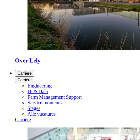
Over Lely
Carrière
Carrière
Engineering
IT & Data
Farm Management Support
Service monteurs
Stages
Alle vacatures
Carrière