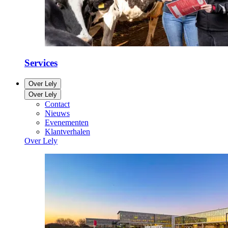
Services
Over Lely
Over Lely
Contact
Nieuws
Evenementen
Klantverhalen
Over Lely