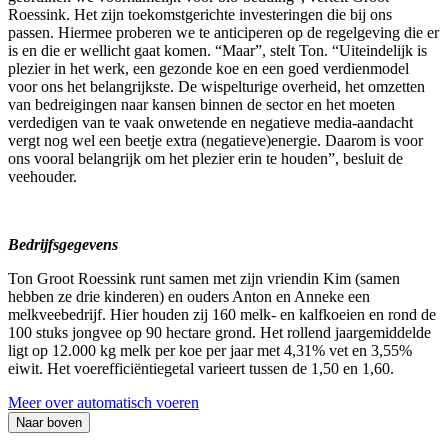
Roessink. Het zijn toekomstgerichte investeringen die bij ons
passen. Hiermee proberen we te anticiperen op de regelgeving die er
is en die er wellicht gaat komen. “Maar”, stelt Ton. “Uiteindelijk is
plezier in het werk, een gezonde koe en een goed verdienmodel
voor ons het belangrijkste. De wispelturige overheid, het omzetten
van bedreigingen naar kansen binnen de sector en het moeten
verdedigen van te vaak onwetende en negatieve media-aandacht
vergt nog wel een beetje extra (negatieve)energie. Daarom is voor
ons vooral belangrijk om het plezier erin te houden”, besluit de
veehouder.
Bedrijfsgegevens
Ton Groot Roessink runt samen met zijn vriendin Kim (samen
hebben ze drie kinderen) en ouders Anton en Anneke een
melkveebedrijf. Hier houden zij 160 melk- en kalfkoeien en rond de
100 stuks jongvee op 90 hectare grond. Het rollend jaargemiddelde
ligt op 12.000 kg melk per koe per jaar met 4,31% vet en 3,55%
eiwit. Het voerefficiëntiegetal varieert tussen de 1,50 en 1,60.
Meer over automatisch voeren
Naar boven