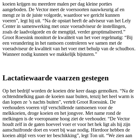
koeien krijgen nu meerdere malen per dag kleine porties
aangeboden. De Vector meet de voersoorten nauwkeurig af en
mengt ze in de juiste volgorde, waardoor we gericht kunnen
voeren”, legt hij uit. “Na de opstart heeft de adviseur van het Lely
Center in samenwerking met onze voeradviseur de instellingen,
zoals de laadvolgorde en de mengtijd, verder geoptimaliseerd.”
Groot Roessink monitort de kwaliteit van het voer regelmatig: “Bij
een verandering in het rantsoen controleren we samen met de
voeradviseur de kwaliteit van het voer met behulp van de schudbox.
Wanneer nodig kunnen we makkelijk bijsturen.”
Lactatiewaarde vaarzen gestegen
Op het bedrijf worden de koeien drie keer daags gemolken. “Na de
ochtendmelking gaan de koeien naar buiten, tenzij het heel warm is
dan lopen ze ’s nachts buiten”, vertelt Groot Roessink. De
veehouders voeren vijf verschillende rantsoenen voor de
melkkoeien, droge koeien en het jongvee. Met name rond de
melkingen is de voeropname hoog ziet de veehouder. “De Vector
houdt zelf in de gaten hoeveel voer er voor het hek ligt als hij zijn
aanschuifronde doet en voert bij waar nodig. Hierdoor hebben de
koeien altijd vers voer ter beschikking”, legt Ton uit. “We zien aan