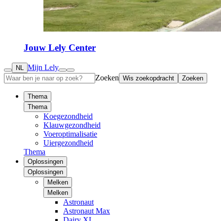
Jouw Lely Center
Mijn Lely
NL
Zoeken
Wis zoekopdracht
Zoeken
Thema
Thema
Koegezondheid
Klauwgezondheid
Voeroptimalisatie
Uiergezondheid
Thema
Oplossingen
Oplossingen
Melken
Melken
Astronaut
Astronaut Max
Dairy XL