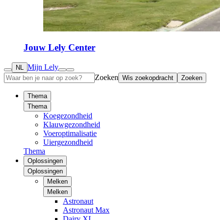
Jouw Lely Center
Mijn Lely
NL
Zoeken
Wis zoekopdracht
Zoeken
Thema
Thema
Koegezondheid
Klauwgezondheid
Voeroptimalisatie
Uiergezondheid
Thema
Oplossingen
Oplossingen
Melken
Melken
Astronaut
Astronaut Max
Dairy XL