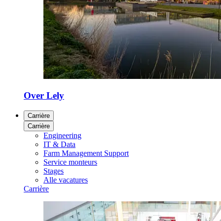
Over Lely
Carrière
Carrière
Engineering
IT & Data
Farm Management Support
Service monteurs
Stages
Alle vacatures
Carrière