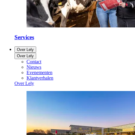
Services
Over Lely
Over Lely
Contact
Nieuws
Evenementen
Klantverhalen
Over Lely