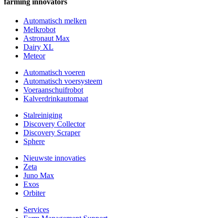
farming innovators
Automatisch melken
Melkrobot
Astronaut Max
Dairy XL
Meteor
Automatisch voeren
Automatisch voersysteem
Voeraanschuifrobot
Kalverdrinkautomaat
Stalreiniging
Discovery Collector
Discovery Scraper
Sphere
Nieuwste innovaties
Zeta
Juno Max
Exos
Orbiter
Services