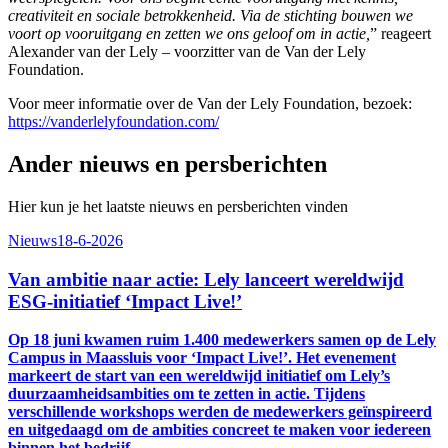
creativiteit en sociale betrokkenheid. Via de stichting bouwen we
voort op vooruitgang en zetten we ons geloof om in actie,
” reageert
Alexander van der Lely – voorzitter van de Van der Lely
Foundation.
Voor meer informatie over de Van der Lely Foundation, bezoek:
https://vanderlelyfoundation.com/
Ander nieuws en persberichten
Hier kun je het laatste nieuws en persberichten vinden
Nieuws
18-6-2026
Van ambitie naar actie: Lely lanceert wereldwijd
ESG-initiatief ‘Impact Live!’
Op 18 juni kwamen
ruim 1.400
medewerkers samen op de
Lely
C
ampus in
Maassluis voor ‘Impact Live!’. Het evenement
markeert de start van een wereldwijd initiatief om Lely’s
duurzaamheidsambities om te zetten in actie. Tijdens
verschillende workshops werden de
medewerkers
geïnspireerd
en uitgedaagd om
de ambities concreet
te maken voor iedereen
binnen het bedrijf
.