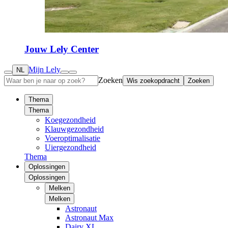
Jouw Lely Center
Mijn Lely
NL
Zoeken
Wis zoekopdracht
Zoeken
Thema
Thema
Koegezondheid
Klauwgezondheid
Voeroptimalisatie
Uiergezondheid
Thema
Oplossingen
Oplossingen
Melken
Melken
Astronaut
Astronaut Max
Dairy XL