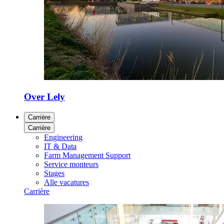
Over Lely
Carrière
Carrière
Engineering
IT & Data
Farm Management Support
Service monteurs
Stages
Alle vacatures
Carrière