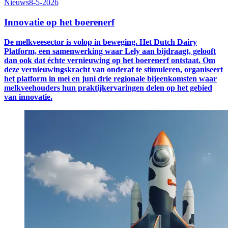
Nieuws
8-5-2026
Innovatie op het boerenerf
De melkveesector is volop in beweging. Het Dutch Dairy
Platform, een samenwerking waar Lely aan bijdraagt, gelooft
dan ook dat échte vernieuwing op het boerenerf ontstaat. Om
deze vernieuwingskracht van onderaf te stimuleren, organiseert
het platform in mei en juni drie regionale bijeenkomsten waar
melkveehouders hun praktijkervaringen delen op het gebied
van innovatie.