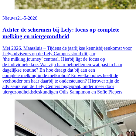
Nieuws
21-5-2026
Achter de schermen bij Lely: focus op complete
melking en uiergezondheid
Mei
2026, Maassluis –
Tijdens de
jaarlijkse
kennis
bijeenkomst
voor
Lely-adviseurs
op de Lely Campus
stond dit jaar
‘
the
milking
journey
’ centraa
l. Hierbij ligt de
focus op
de
individuele
koe. Wat zijn haar behoeften
en
wat past in haar
dagelijkse routine
? En hoe draagt dat bij aan
een
complete
melking
in de melkrobot
? En welke opties heeft de
veehouder om
haar
daarbij
te ondersteunen?
Hierover zijn de
adviseurs van de Lely Centers bijgepraat
, onder meer door
uiergezondheidsdeskundigen
Otlis
Sampimon
en Sofie Pieper
s
.