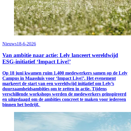
Nieuws
18-6-2026
Van ambitie naar actie: Lely lanceert wereldwijd
ESG-initiatief ‘Impact Live!’
Op 18 juni kwamen
ruim 1.400
medewerkers samen op de
Lely
C
ampus in
Maassluis voor ‘Impact Live!’. Het evenement
markeert de start van een wereldwijd initiatief om Lely’s
duurzaamheidsambities om te zetten in actie. Tijdens
verschillende workshops werden de
medewerkers
geïnspireerd
en uitgedaagd om
de ambities concreet
te maken voor iedereen
binnen het bedrijf
.