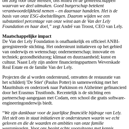
om zorg voor onze mensen, ons milieu en de gemeenschappen
waarvan we deel uitmaken. Goed burgerschap betekent
verantwoordelijkheid nemen – en daarnaar handelen. Het is de
basis van onze ESG-doelstellingen. Daarom wijden we een
substantieel percentage van onze winst aan de Van der Lely
Foundation en haar doel,”
zegt André van Troost, CEO van Lely.
Maatschappelijke impact
De Van der Lely Foundation is onafhankelijk en officieel ANBI-
geregistreerde stichting. Het ondersteunt initiatieven op het gebied
van onderwijs en wetenschap; ondernemerschap; innovatie en
techniek; gezondheidszorg; klimaat en duurzaamheid; kunst en
cultuur. Naast Lely zijn andere financieringspartners Weverskade
Real Estate en de familie Van der Lely.
Projecten die al worden ondersteund, omvatten de restauratie van
het schilderij 'De Stier' (Paulus Potter) in samenwerking met het
Mauritshuis en onderzoek naar Parkinson en Alzheimer gefinancierd
door het Erasmus Trustfonds. Recentelijk is de stichting een
partnerschap aangegaan met Codam, een school die gratis software-
engineeringonderwijs biedt.
“
We zijn dankbaar voor de jaarlijkse financiële bijdrage van Lely.
Het stelt ons in staat initiatieven te ondersteunen waarin we echt
geloven en die de waarden en ambities van onze familie
weerspiegelen. Voor ons begint echte vooruitgang met kennis,