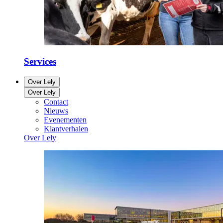
Services
Over Lely
Over Lely
Contact
Nieuws
Evenementen
Klantverhalen
Over Lely