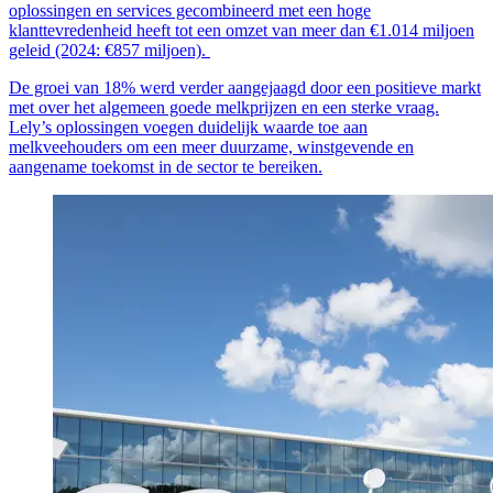
oplossingen en services gecombineerd met een hoge
klanttevredenheid heeft tot een omzet van meer dan €1.014 miljoen
geleid (2024: €857 miljoen).
De groei van 18% werd verder aangejaagd door een positieve markt
met over het algemeen goede melkprijzen en een sterke vraag.
Lely’s oplossingen voegen duidelijk waarde toe aan
melkveehouders om een meer duurzame, winstgevende en
aangename toekomst in de sector te bereiken.