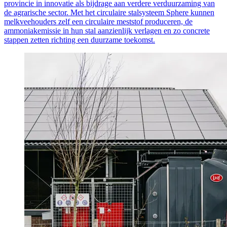
provincie in innovatie als bijdrage aan verdere verduurzaming van
de agrarische sector. Met het circulaire stalsysteem Sphere kunnen
melkveehouders zelf een circulaire meststof produceren, de
ammoniakemissie in hun stal aanzienlijk verlagen en zo concrete
stappen zetten richting een duurzame toekomst.