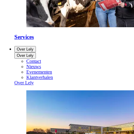
Services
Over Lely
Over Lely
Contact
Nieuws
Evenementen
Klantverhalen
Over Lely