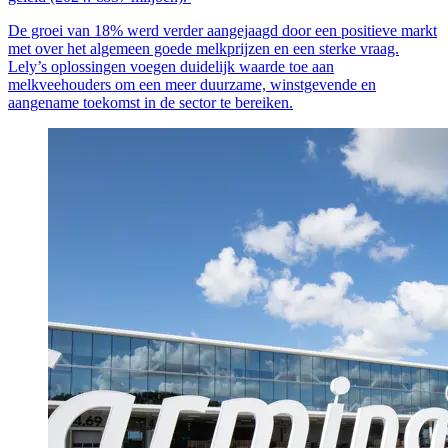
De groei van 18% werd verder aangejaagd door een positieve markt
met over het algemeen goede melkprijzen en een sterke vraag.
Lely’s oplossingen voegen duidelijk waarde toe aan
melkveehouders om een meer duurzame, winstgevende en
aangename toekomst in de sector te bereiken.