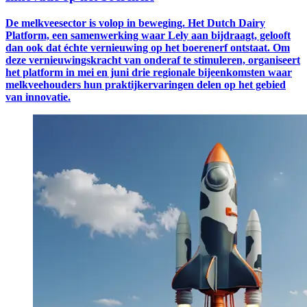
De melkveesector is volop in beweging. Het Dutch Dairy
Platform, een samenwerking waar Lely aan bijdraagt, gelooft
dan ook dat échte vernieuwing op het boerenerf ontstaat. Om
deze vernieuwingskracht van onderaf te stimuleren, organiseert
het platform in mei en juni drie regionale bijeenkomsten waar
melkveehouders hun praktijkervaringen delen op het gebied
van innovatie.