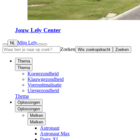
Jouw Lely Center
Mijn Lely
NL
Zoeken
Wis zoekopdracht
Zoeken
Thema
Thema
Koegezondheid
Klauwgezondheid
Voeroptimalisatie
Uiergezondheid
Thema
Oplossingen
Oplossingen
Melken
Melken
Astronaut
Astronaut Max
Dairy XL