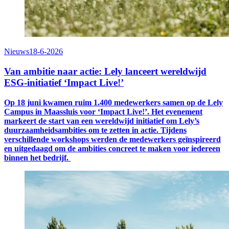
Nieuws
18-6-2026
Van ambitie naar actie: Lely lanceert wereldwijd
ESG-initiatief ‘Impact Live!’
Op 18 juni kwamen
ruim 1.400
medewerkers samen op de
Lely
C
ampus in
Maassluis voor ‘Impact Live!’. Het evenement
markeert de start van een wereldwijd initiatief om Lely’s
duurzaamheidsambities om te zetten in actie. Tijdens
verschillende workshops werden de
medewerkers
geïnspireerd
en uitgedaagd om
de ambities concreet
te maken voor iedereen
binnen het bedrijf
.