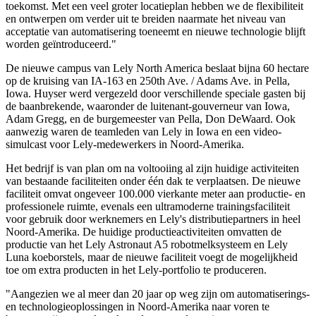
toekomst. Met een veel groter locatieplan hebben we de flexibiliteit
en ontwerpen om verder uit te breiden naarmate het niveau van
acceptatie van automatisering toeneemt en nieuwe technologie blijft
worden geïntroduceerd."
De nieuwe campus van Lely North America beslaat bijna 60 hectare
op de kruising van IA-163 en 250th Ave. / Adams Ave. in Pella,
Iowa. Huyser werd vergezeld door verschillende speciale gasten bij
de baanbrekende, waaronder de luitenant-gouverneur van Iowa,
Adam Gregg, en de burgemeester van Pella, Don DeWaard. Ook
aanwezig waren de teamleden van Lely in Iowa en een video-
simulcast voor Lely-medewerkers in Noord-Amerika.
Het bedrijf is van plan om na voltooiing al zijn huidige activiteiten
van bestaande faciliteiten onder één dak te verplaatsen. De nieuwe
faciliteit omvat ongeveer 100.000 vierkante meter aan productie- en
professionele ruimte, evenals een ultramoderne trainingsfaciliteit
voor gebruik door werknemers en Lely's distributiepartners in heel
Noord-Amerika. De huidige productieactiviteiten omvatten de
productie van het Lely Astronaut A5 robotmelksysteem en Lely
Luna koeborstels, maar de nieuwe faciliteit voegt de mogelijkheid
toe om extra producten in het Lely-portfolio te produceren.
"Aangezien we al meer dan 20 jaar op weg zijn om automatiserings-
en technologieoplossingen in Noord-Amerika naar voren te