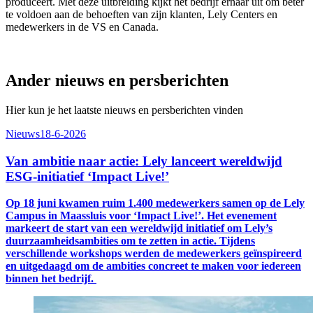
produceert. Met deze uitbreiding kijkt het bedrijf ernaar uit om beter
te voldoen aan de behoeften van zijn klanten, Lely Centers en
medewerkers in de VS en Canada.
Ander nieuws en persberichten
Hier kun je het laatste nieuws en persberichten vinden
Nieuws
18-6-2026
Van ambitie naar actie: Lely lanceert wereldwijd
ESG-initiatief ‘Impact Live!’
Op 18 juni kwamen
ruim 1.400
medewerkers samen op de
Lely
C
ampus in
Maassluis voor ‘Impact Live!’. Het evenement
markeert de start van een wereldwijd initiatief om Lely’s
duurzaamheidsambities om te zetten in actie. Tijdens
verschillende workshops werden de
medewerkers
geïnspireerd
en uitgedaagd om
de ambities concreet
te maken voor iedereen
binnen het bedrijf
.