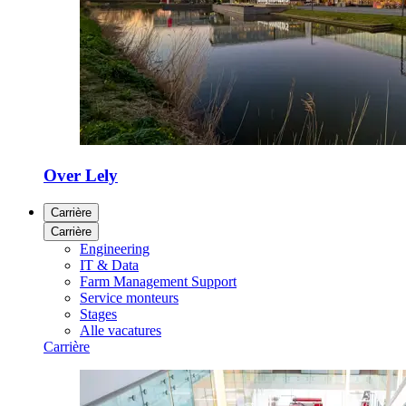
Over Lely
Carrière
Carrière
Engineering
IT & Data
Farm Management Support
Service monteurs
Stages
Alle vacatures
Carrière