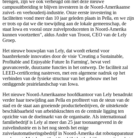
brengen, zijn we ook verheugd om met deze nieuwe
campusuitbreiding te blijven investeren in de Noord-Amerikaanse
zuivel- en veehouderij-industrie. Onze eerste investering in
faciliteiten vond meer dan 10 jaar geleden plaats in Pella, en we zijn
er trots op dat we die toewijding aan de lokale gemeenschap, de
staat Iowa en vooral onze zuivelproducenten in Noord-Amerika
kunnen voortzetten", aldus Andre van Troost, CEO van de Lely
Groep.
Het nieuwe bouwplan van Lely, dat wordt erkend voor
baanbrekende innovaties door de visie 'Creating a Sustainable,
Profitable and Enjoyable Future In Farming', bevat veel
geavanceerde, duurzame functies in het ontwerp. De faciliteit zal
LEED-certificering nastreven, met een algemene nadruk op het
verbinden van de fysieke structuur van het gebouw met het
omliggende prairielandschap van Iowa.
Het nieuwe Noord-Amerikaanse hoofdkantoor van Lely benadrukt
verder haar toewijding aan Pella en profiteert van de steun van de
stad en de staat aan groeiende productiebedrijven, de uitstekende
beschikbaarheid van arbeidskrachten en de centrale ligging ten
opzichte van de doelmarkt van de organisatie. Als internationaal
familiebedrijf is Lely al meer dan 25 jaar toonaangevend in de
zuivelindustrie en is het nog steeds het enige
zuivelautomatiseringsbedrijf in Noord-Amerika dat robotapparatuur