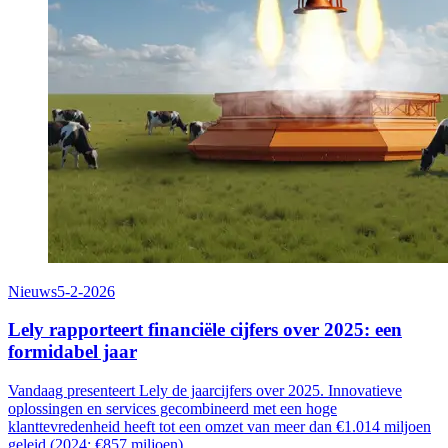
Nieuws
5-2-2026
Lely rapporteert financiële cijfers over 2025: een
formidabel jaar
Vandaag presenteert Lely de jaarcijfers over 2025. Innovatieve
oplossingen en services gecombineerd met een hoge
klanttevredenheid heeft tot een omzet van meer dan €1.014 miljoen
geleid (2024: €857 miljoen).