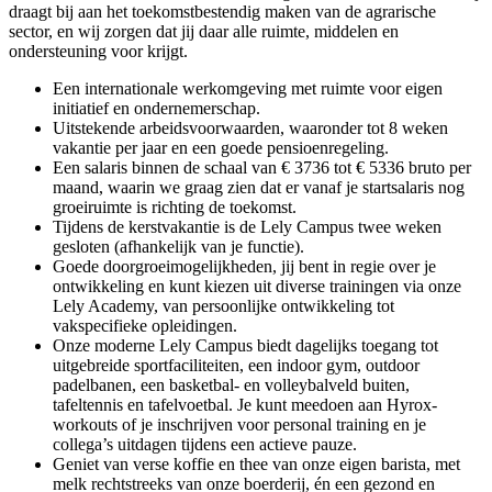
draagt bij aan het toekomstbestendig maken van de agrarische
sector, en wij zorgen dat jij daar alle ruimte, middelen en
ondersteuning voor krijgt.
Een internationale werkomgeving met ruimte voor eigen
initiatief en ondernemerschap.
Uitstekende arbeidsvoorwaarden, waaronder tot 8 weken
vakantie per jaar en een goede pensioenregeling.
Een salaris binnen de schaal van € 3736 tot € 5336 bruto per
maand, waarin we graag zien dat er vanaf je startsalaris nog
groeiruimte is richting de toekomst.
Tijdens de kerstvakantie is de Lely Campus twee weken
gesloten (afhankelijk van je functie).
Goede doorgroeimogelijkheden, jij bent in regie over je
ontwikkeling en kunt kiezen uit diverse trainingen via onze
Lely Academy, van persoonlijke ontwikkeling tot
vakspecifieke opleidingen.
Onze moderne Lely Campus biedt dagelijks toegang tot
uitgebreide sportfaciliteiten, een indoor gym, outdoor
padelbanen, een basketbal- en volleybalveld buiten,
tafeltennis en tafelvoetbal. Je kunt meedoen aan Hyrox-
workouts of je inschrijven voor personal training en je
collega’s uitdagen tijdens een actieve pauze.
Geniet van verse koffie en thee van onze eigen barista, met
melk rechtstreeks van onze boerderij, én een gezond en