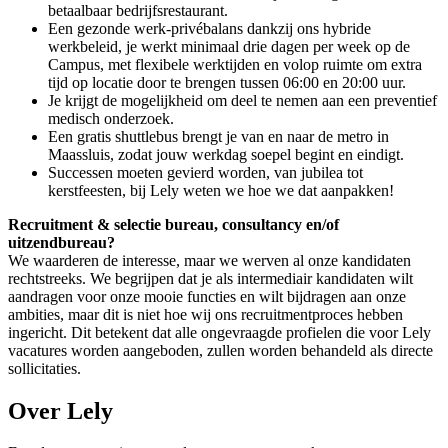
betaalbaar bedrijfsrestaurant.
Een gezonde werk-privébalans dankzij ons hybride
werkbeleid, je werkt minimaal drie dagen per week op de
Campus, met flexibele werktijden en volop ruimte om extra
tijd op locatie door te brengen tussen 06:00 en 20:00 uur.
Je krijgt de mogelijkheid om deel te nemen aan een preventief
medisch onderzoek.
Een gratis shuttlebus brengt je van en naar de metro in
Maassluis, zodat jouw werkdag soepel begint en eindigt.
Successen moeten gevierd worden, van jubilea tot
kerstfeesten, bij Lely weten we hoe we dat aanpakken!
Recruitment & selectie bureau, consultancy en/of
uitzendbureau?
We waarderen de interesse, maar we werven al onze kandidaten
rechtstreeks. We begrijpen dat je als intermediair kandidaten wilt
aandragen voor onze mooie functies en wilt bijdragen aan onze
ambities, maar dit is niet hoe wij ons recruitmentproces hebben
ingericht. Dit betekent dat alle ongevraagde profielen die voor Lely
vacatures worden aangeboden, zullen worden behandeld als directe
sollicitaties.
Over Lely