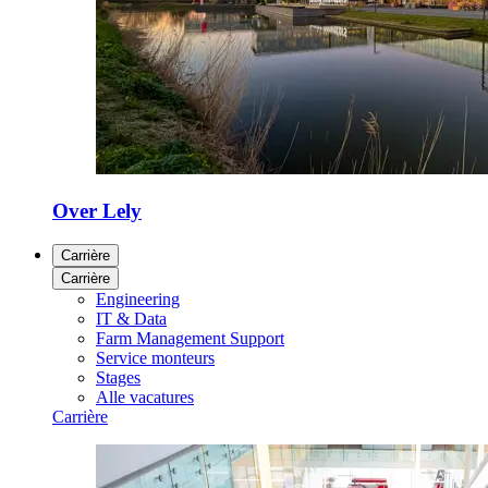
Over Lely
Carrière
Carrière
Engineering
IT & Data
Farm Management Support
Service monteurs
Stages
Alle vacatures
Carrière