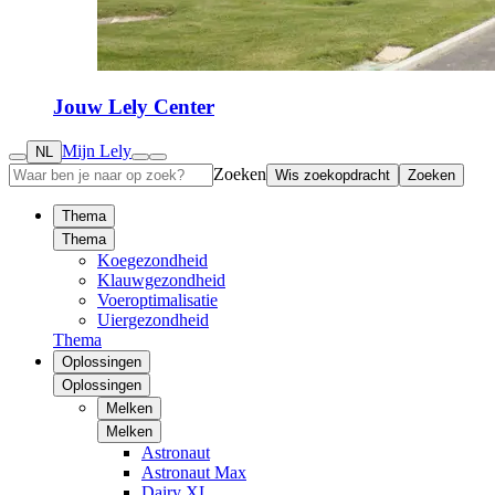
Jouw Lely Center
Mijn Lely
NL
Zoeken
Wis zoekopdracht
Zoeken
Thema
Thema
Koegezondheid
Klauwgezondheid
Voeroptimalisatie
Uiergezondheid
Thema
Oplossingen
Oplossingen
Melken
Melken
Astronaut
Astronaut Max
Dairy XL