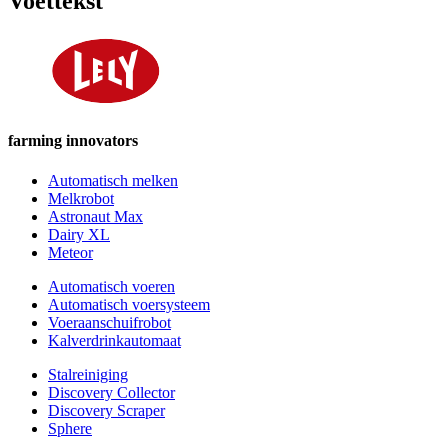
Voettekst
farming innovators
Automatisch melken
Melkrobot
Astronaut Max
Dairy XL
Meteor
Automatisch voeren
Automatisch voersysteem
Voeraanschuifrobot
Kalverdrinkautomaat
Stalreiniging
Discovery Collector
Discovery Scraper
Sphere