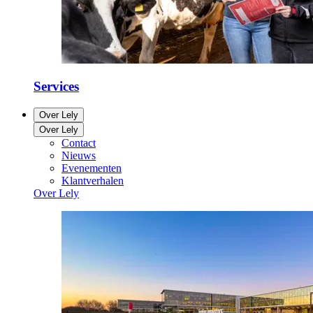
Services
Over Lely
Over Lely
Contact
Nieuws
Evenementen
Klantverhalen
Over Lely