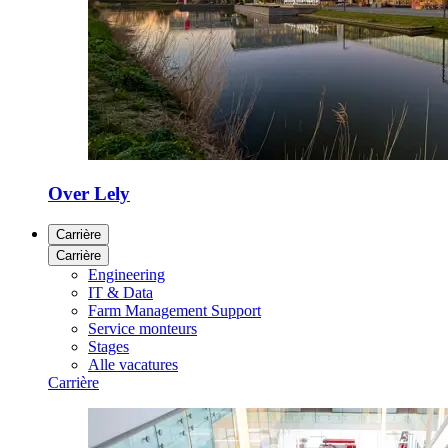
Over Lely
Carrière
Carrière
Engineering
IT & Data
Farm Management Support
Service monteurs
Stages
Alle vacatures
Carrière