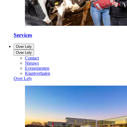
Services
Over Lely
Over Lely
Contact
Nieuws
Evenementen
Klantverhalen
Over Lely