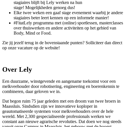
stagiaires blijft bij Lely werken na hun
stage! Mogelijkheden genoeg dus!
Elke twee weken een gaaf stage evenement waarbij je andere
stagiaires beter leert kennen op een informele manier!
#FitatLely programma met (online) sportlessen, masterclasses
over thuiswerken en andere activiteiten op het gebied van
Body, Mind or Food.
Zie jij jezelf terug in de bovenstaande punten? Solliciteer dan direct
op onze vacature op de website!
Over Lely
Een duurzame, winstgevende en aangename toekomst voor een
melkveehouder door robotisering, engineering en boerenkennis te
combineren, daar geloven we in.
Dat begon ruim 75 jaar geleden met een droom van twee broers in
Maassluis. Sindsdien zijn we innovatieve koploper in
geautomatiseerde systemen voor melkveehouders over de hele
wereld. Met 2,300 gespecialiseerde professionals werken we
constant aan nieuwe agrarische revoluties. Dat doen we nog steeds
vanuit onze Campus in Maassluis, het gebouw met de hoogst