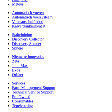
Meteor
Automatisch voeren
Automatisch voersysteem
Voeraanschuifrobot
Kalverdrinkautomaat
Stalreiniging
Discovery Collector
Discovery Scraper
Sphere
Nieuwste innovaties
Zeta
Juno Max
Exos
Orbiter
Services
Farm Management Support
Technical Service Support
Pre-Owned
Consumables
Tepelvoering