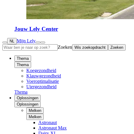
Jouw Lely Center
Mijn Lely
NL
Zoeken
Wis zoekopdracht
Zoeken
Thema
Thema
Koegezondheid
Klauwgezondheid
Voeroptimalisatie
Uiergezondheid
Thema
Oplossingen
Oplossingen
Melken
Melken
Astronaut
Astronaut Max
Dairy XL