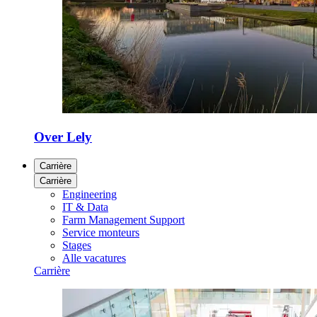
Over Lely
Carrière
Carrière
Engineering
IT & Data
Farm Management Support
Service monteurs
Stages
Alle vacatures
Carrière