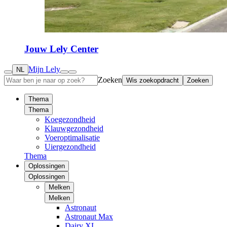
Jouw Lely Center
Mijn Lely
NL
Zoeken
Wis zoekopdracht
Zoeken
Thema
Thema
Koegezondheid
Klauwgezondheid
Voeroptimalisatie
Uiergezondheid
Thema
Oplossingen
Oplossingen
Melken
Melken
Astronaut
Astronaut Max
Dairy XL