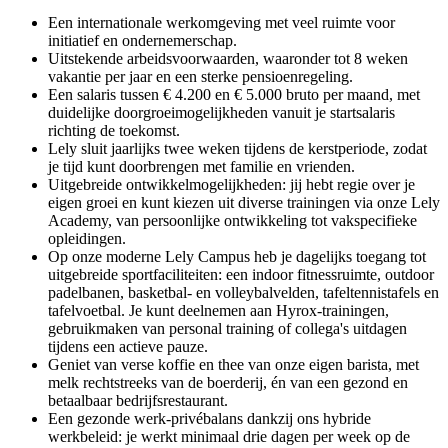
Een internationale werkomgeving met veel ruimte voor
initiatief en ondernemerschap.
Uitstekende arbeidsvoorwaarden, waaronder tot 8 weken
vakantie per jaar en een sterke pensioenregeling.
Een salaris tussen € 4.200 en € 5.000 bruto per maand, met
duidelijke doorgroeimogelijkheden vanuit je startsalaris
richting de toekomst.
Lely sluit jaarlijks twee weken tijdens de kerstperiode, zodat
je tijd kunt doorbrengen met familie en vrienden.
Uitgebreide ontwikkelmogelijkheden: jij hebt regie over je
eigen groei en kunt kiezen uit diverse trainingen via onze Lely
Academy, van persoonlijke ontwikkeling tot vakspecifieke
opleidingen.
Op onze moderne Lely Campus heb je dagelijks toegang tot
uitgebreide sportfaciliteiten: een indoor fitnessruimte, outdoor
padelbanen, basketbal- en volleybalvelden, tafeltennistafels en
tafelvoetbal. Je kunt deelnemen aan Hyrox-trainingen,
gebruikmaken van personal training of collega's uitdagen
tijdens een actieve pauze.
Geniet van verse koffie en thee van onze eigen barista, met
melk rechtstreeks van de boerderij, én van een gezond en
betaalbaar bedrijfsrestaurant.
Een gezonde werk-privébalans dankzij ons hybride
werkbeleid: je werkt minimaal drie dagen per week op de