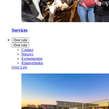
Services
Over Lely
Over Lely
Contact
Nieuws
Evenementen
Klantverhalen
Over Lely