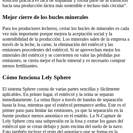
solución práctica es fácil de implantar y forma parte de la transición
hacia una producción láctea más sostenible e incluso más circular".
Mejor cierre de los bucles minerales
Para los productores lecheros, cerrar los bucles de minerales es cada
vez más importante porque mejora la aceptación social y la
sostenibilidad de la producción. Los minerales salen de la empresa a
través de la leche, la carne, la eliminación del estiércol y las
emisiones procedentes del estiércol. Si se aprovechan mejor los
minerales del estiércol y se convierten en valor las pérdidas por
emisiones, se cierra mejor el bucle mineral y es necesario comprar
menos fertilizantes.
Cómo funciona Lely Sphere
El sistema Sphere consta de varias partes sencillas y fácilmente
aplicables. En primer lugar, el estiércol y la orina se separan
inmediatamente. La orina fluye a través de bandas de separación
hasta la fosa, mientras que el estiércol permanece arriba. Este es el
primer paso para limitar las emisiones, ya que la separación en la
fuente produce menos amoníaco en el establo. La N-Capture de
Lely Sphere crea una subpresión en la fosa y extrae los gases del
estiércol que se crean debajo y justo encima del suelo de la nave.
Esto también incluye el resto del amoníaco que se forma en la