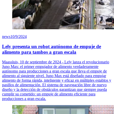
news
10/9/2024
Lely presenta un robot autónomo de empuje de
alimento para tambos a gran escala
Maassluis, 10 de septiembre de 2024 - Lely lanza el revolucionario
Juno Max: el primer empujador de alimento verdaderamente
autónomo para producciones a gran escala que lleva el empuje de
alimento al siguiente nivel. Juno Max está diseñado para empujar
alimento de forma rápida, inteligente y eficaz en múltiples establos y
pasillos de alimentación. El sistema de navegación libre de nuevo
diseño y la detección de obstáculos garantizan que siempre pueda
cumplir su cometido: un empuje de alimento eficiente para
producciones a gran escala.