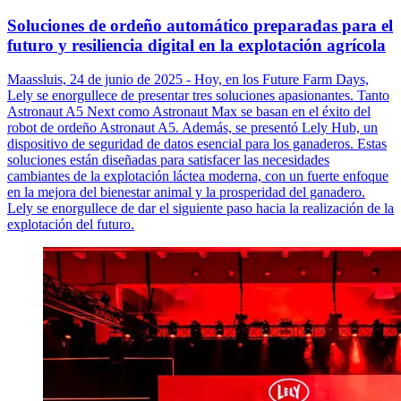
Soluciones de ordeño automático preparadas para el
futuro y resiliencia digital en la explotación agrícola
Maassluis, 24 de junio de 2025 - Hoy, en los Future Farm Days,
Lely se enorgullece de presentar tres soluciones apasionantes. Tanto
Astronaut A5 Next como Astronaut Max se basan en el éxito del
robot de ordeño Astronaut A5. Además, se presentó Lely Hub, un
dispositivo de seguridad de datos esencial para los ganaderos. Estas
soluciones están diseñadas para satisfacer las necesidades
cambiantes de la explotación láctea moderna, con un fuerte enfoque
en la mejora del bienestar animal y la prosperidad del ganadero.
Lely se enorgullece de dar el siguiente paso hacia la realización de la
explotación del futuro.