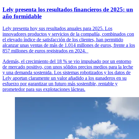
Lely presenta los resultados financieros de 2025: un
año formidable
Lely presenta hoy sus resultados anuales para 2025. Los
innovadores productos y servicios de la compañía, combinados con
el elevado índice de satisfacción de los clientes, han permitido
alcanzar unas ventas de más de 1.014 millones de euros, frente a los
857 millones de euros registrados en 2024.
Además, el crecimiento del 18 % se vio impulsado por un entorno
de mercado positivo, con unos sólidos precios medios para la leche
y una demanda sostenida. Los sistemas robotizados y los datos de
Lely aportan claramente un valor añadido a los ganaderos en su
esfuerzo por garantizar un futuro más sostenible, rentable y
prometedor para sus explotaciones lácteas.