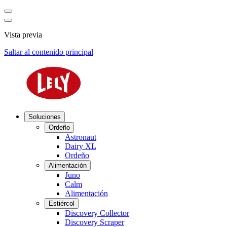
Vista previa
Saltar al contenido principal
Soluciones
Ordeño
Astronaut
Dairy XL
Ordeño
Alimentación
Juno
Calm
Alimentación
Estiércol
Discovery Collector
Discovery Scraper