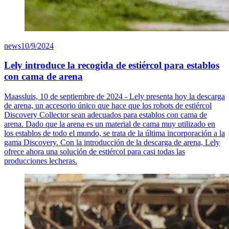
news
10/9/2024
Lely introduce la recogida de estiércol para establos
con cama de arena
Maassluis, 10 de septiembre de 2024 - Lely presenta hoy la descarga
de arena, un accesorio único que hace que los robots de estiércol
Discovery Collector sean adecuados para establos con cama de
arena. Dado que la arena es un material de cama muy utilizado en
los establos de todo el mundo, se trata de la última incorporación a la
gama Discovery. Con la introducción de la descarga de arena, Lely
ofrece ahora una solución de estiércol para casi todas las
producciones lecheras.