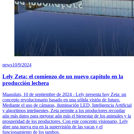
news
10/9/2024
Lely Zeta: el comienzo de un nuevo capítulo en la
producción lechera
Maassluis, 10 de septiembre de 2024 - Lely presenta hoy Zeta: un
concepto revolucionario basado en una sólida visión de futuro.
Mediante el uso de cámaras, iluminación LED, Inteligencia Artificial
y algoritmos inteligentes, Zeta permite a los productores recopilar
aún más datos para mejorar aún más el bienestar de los animales y la
prosperidad de los productores. Con este concepto visionario, Lely
abre una nueva era en la supervisión de las vacas y el
funcionamiento de los tambos.