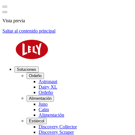
Vista previa
Saltar al contenido principal
Soluciones
Ordeño
Astronaut
Dairy XL
Ordeño
Alimentación
Juno
Calm
Alimentación
Estiércol
Discovery Collector
Discovery Scraper