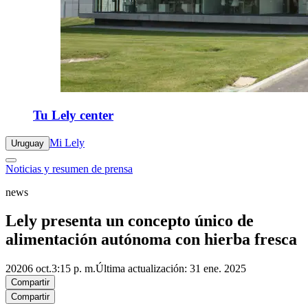
Tu Lely center
Mi Lely
Uruguay
Noticias y resumen de prensa
news
Lely presenta un concepto único de
alimentación autónoma con hierba fresca
2020
6 oct.
3:15 p. m.
Última actualización: 31 ene. 2025
Compartir
Compartir