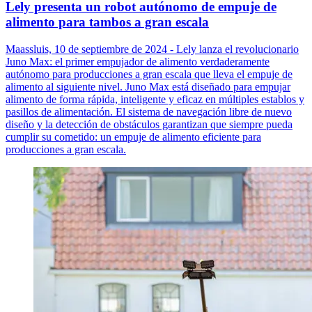
Lely presenta un robot autónomo de empuje de
alimento para tambos a gran escala
Maassluis, 10 de septiembre de 2024 - Lely lanza el revolucionario
Juno Max: el primer empujador de alimento verdaderamente
autónomo para producciones a gran escala que lleva el empuje de
alimento al siguiente nivel. Juno Max está diseñado para empujar
alimento de forma rápida, inteligente y eficaz en múltiples establos y
pasillos de alimentación. El sistema de navegación libre de nuevo
diseño y la detección de obstáculos garantizan que siempre pueda
cumplir su cometido: un empuje de alimento eficiente para
producciones a gran escala.