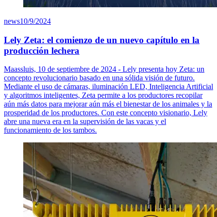
news
10/9/2024
Lely Zeta: el comienzo de un nuevo capítulo en la
producción lechera
Maassluis, 10 de septiembre de 2024 - Lely presenta hoy Zeta: un
concepto revolucionario basado en una sólida visión de futuro.
Mediante el uso de cámaras, iluminación LED, Inteligencia Artificial
y algoritmos inteligentes, Zeta permite a los productores recopilar
aún más datos para mejorar aún más el bienestar de los animales y la
prosperidad de los productores. Con este concepto visionario, Lely
abre una nueva era en la supervisión de las vacas y el
funcionamiento de los tambos.