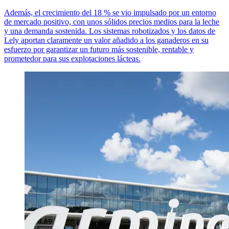
Además, el crecimiento del 18 % se vio impulsado por un entorno
de mercado positivo, con unos sólidos precios medios para la leche
y una demanda sostenida. Los sistemas robotizados y los datos de
Lely aportan claramente un valor añadido a los ganaderos en su
esfuerzo por garantizar un futuro más sostenible, rentable y
prometedor para sus explotaciones lácteas.