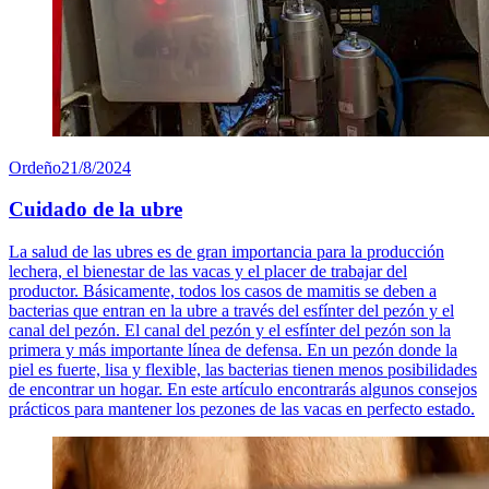
Ordeño
21/8/2024
Cuidado de la ubre
La salud de las ubres es de gran importancia para la producción
lechera, el bienestar de las vacas y el placer de trabajar del
productor. Básicamente, todos los casos de mamitis se deben a
bacterias que entran en la ubre a través del esfínter del pezón y el
canal del pezón. El canal del pezón y el esfínter del pezón son la
primera y más importante línea de defensa. En un pezón donde la
piel es fuerte, lisa y flexible, las bacterias tienen menos posibilidades
de encontrar un hogar. En este artículo encontrarás algunos consejos
prácticos para mantener los pezones de las vacas en perfecto estado.