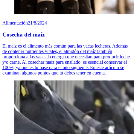
Alimentación
21/8/2024
Cosecha del maíz
El maíz es el alimento más común para las vacas lecheras. Además
de contener nutrientes vitales, el almidón del maíz también
proporciona a las vacas la energía que necesitan para producir leche
y/o carne. Al cosechar maíz para ensilado, es esencial conservar el
100%, ya que es tu base para el año siguiente. En este artículo se
examinan algunos puntos que tú debes tener en cuenta.