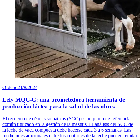
Ordeño
21/8/2024
Lely MQC-C: una prometedora herramienta de
producción láctea para la salud de las ubres
El recuento de células somáticas (SCC) es un punto de referencia
común utilizado en la gestión de la mastitis. El análisis del SCC de
la leche de vaca compuesta debe hacerse cada 3 a 6 semanas. Las
mediciones adicionales entre los controles de la leche pueden ayudar