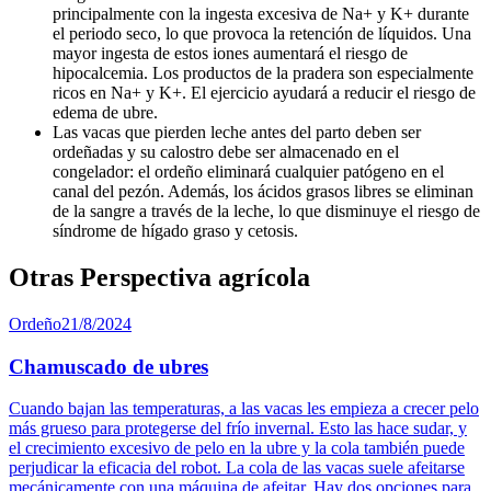
principalmente con la ingesta excesiva de Na+ y K+ durante
el periodo seco, lo que provoca la retención de líquidos. Una
mayor ingesta de estos iones aumentará el riesgo de
hipocalcemia. Los productos de la pradera son especialmente
ricos en Na+ y K+. El ejercicio ayudará a reducir el riesgo de
edema de ubre.
Las vacas que pierden leche antes del parto deben ser
ordeñadas y su calostro debe ser almacenado en el
congelador: el ordeño eliminará cualquier patógeno en el
canal del pezón. Además, los ácidos grasos libres se eliminan
de la sangre a través de la leche, lo que disminuye el riesgo de
síndrome de hígado graso y cetosis.
Otras Perspectiva agrícola
Ordeño
21/8/2024
Chamuscado de ubres
Cuando bajan las temperaturas, a las vacas les empieza a crecer pelo
más grueso para protegerse del frío invernal. Esto las hace sudar, y
el crecimiento excesivo de pelo en la ubre y la cola también puede
perjudicar la eficacia del robot. La cola de las vacas suele afeitarse
mecánicamente con una máquina de afeitar. Hay dos opciones para