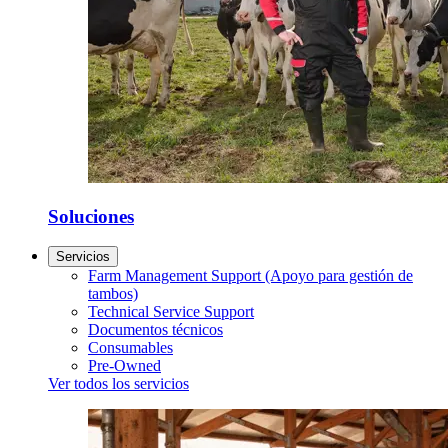
Soluciones
Servicios
Farm Management Support (Apoyo para gestión de
tambos)
Technical Service Support
Documentos técnicos
Consumables
Pre-Owned
Ver todos los servicios