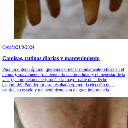
Ordeño
21/8/2024
Camisas, rutinas diarias y mantenimiento
Para un ordeño óptimo, queremos ordeñar rápidamente (eficaz en el
tiempo), suavemente (manteniendo la comodidad y el bienestar de la
vaca) y completamente (ordeñar la mayor parte de la leche
disponible). Para lograr este resultado óptimo, la elección de la
camisa, su estado y mantenimiento son de gran importancia.