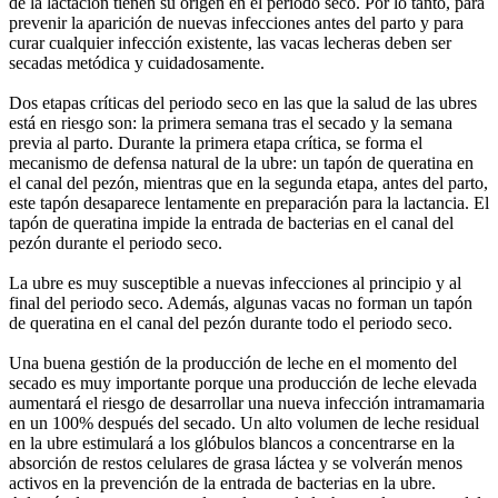
de la lactación tienen su origen en el periodo seco. Por lo tanto, para
prevenir la aparición de nuevas infecciones antes del parto y para
curar cualquier infección existente, las vacas lecheras deben ser
secadas metódica y cuidadosamente.
Dos etapas críticas del periodo seco en las que la salud de las ubres
está en riesgo son: la primera semana tras el secado y la semana
previa al parto. Durante la primera etapa crítica, se forma el
mecanismo de defensa natural de la ubre: un tapón de queratina en
el canal del pezón, mientras que en la segunda etapa, antes del parto,
este tapón desaparece lentamente en preparación para la lactancia. El
tapón de queratina impide la entrada de bacterias en el canal del
pezón durante el periodo seco.
La ubre es muy susceptible a nuevas infecciones al principio y al
final del periodo seco. Además, algunas vacas no forman un tapón
de queratina en el canal del pezón durante todo el periodo seco.
Una buena gestión de la producción de leche en el momento del
secado es muy importante porque una producción de leche elevada
aumentará el riesgo de desarrollar una nueva infección intramamaria
en un 100% después del secado. Un alto volumen de leche residual
en la ubre estimulará a los glóbulos blancos a concentrarse en la
absorción de restos celulares de grasa láctea y se volverán menos
activos en la prevención de la entrada de bacterias en la ubre.