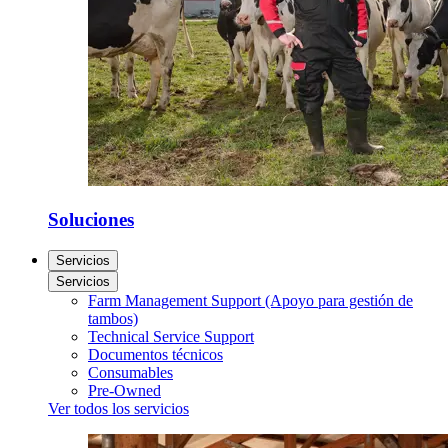
Soluciones
Servicios
Servicios
Farm Management Support (Apoyo para gestión de
tambos)
Technical Service Support
Documentos técnicos
Consumables
Pre-Owned
Ver todos los servicios