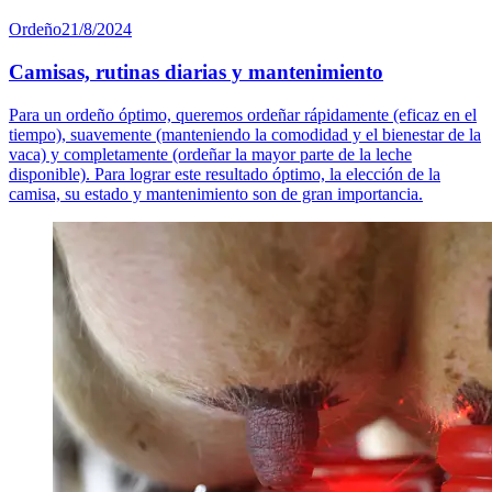
Ordeño
21/8/2024
Camisas, rutinas diarias y mantenimiento
Para un ordeño óptimo, queremos ordeñar rápidamente (eficaz en el
tiempo), suavemente (manteniendo la comodidad y el bienestar de la
vaca) y completamente (ordeñar la mayor parte de la leche
disponible). Para lograr este resultado óptimo, la elección de la
camisa, su estado y mantenimiento son de gran importancia.