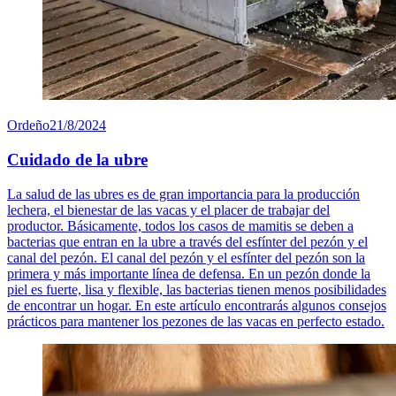
Ordeño
21/8/2024
Cuidado de la ubre
La salud de las ubres es de gran importancia para la producción
lechera, el bienestar de las vacas y el placer de trabajar del
productor. Básicamente, todos los casos de mamitis se deben a
bacterias que entran en la ubre a través del esfínter del pezón y el
canal del pezón. El canal del pezón y el esfínter del pezón son la
primera y más importante línea de defensa. En un pezón donde la
piel es fuerte, lisa y flexible, las bacterias tienen menos posibilidades
de encontrar un hogar. En este artículo encontrarás algunos consejos
prácticos para mantener los pezones de las vacas en perfecto estado.