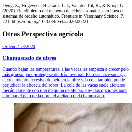
Deng, Z., Hogeveen, H., Lam, T. J., Van der Tol, R., & Koop, G.
(2020).
Rendimiento del recuento de células somáticas en línea en
sistemas de ordeño automático. Frontiers in Veterinary Science, 7,
221. https://doi.
org/10.3389/fvets.2020.00221
Otras Perspectiva agrícola
Ordeño
21/8/2024
Chamuscado de ubres
Cuando bajan las temperaturas, a las vacas les empieza a crecer pelo
más grueso para protegerse del frío invernal. Esto las hace sudar, y
el crecimiento excesivo de pelo en la ubre y la cola también puede
perjudicar la eficacia del robot. La cola de las vacas suele afeitarse
mecánicamente con una máquina de afeitar. Hay dos opciones para
eliminar el pelo de la ubre: el afeitado o el chamuscado.