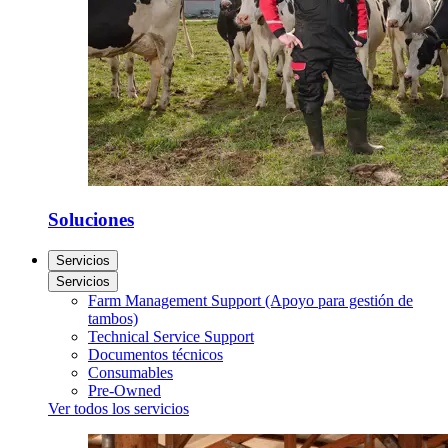
Soluciones
Servicios
Servicios
Farm Management Support (Apoyo para gestión de
tambos)
Technical Service Support
Documentos técnicos
Consumables
Pre-Owned
Ver todos los servicios