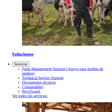
Soluciones
Servicios
Farm Management Support (Apoyo para gestión de
tambos)
Technical Service Support
Documentos técnicos
Consumables
Pre-Owned
Ver todos los servicios