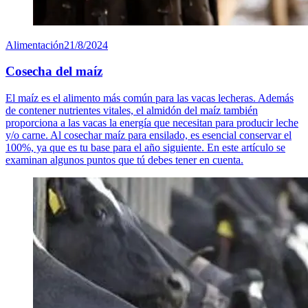
Alimentación
21/8/2024
Cosecha del maíz
El maíz es el alimento más común para las vacas lecheras. Además
de contener nutrientes vitales, el almidón del maíz también
proporciona a las vacas la energía que necesitan para producir leche
y/o carne. Al cosechar maíz para ensilado, es esencial conservar el
100%, ya que es tu base para el año siguiente. En este artículo se
examinan algunos puntos que tú debes tener en cuenta.