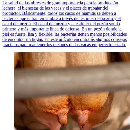
La salud de las ubres es de gran importancia para la producción
lechera, el bienestar de las vacas y el placer de trabajar del
productor. Básicamente, todos los casos de mamitis se deben a
bacterias que entran en la ubre a través del esfínter del pezón y el
canal del pezón. El canal del pezón y el esfínter del pezón son la
primera y más importante línea de defensa. En un pezón donde la
piel es fuerte, lisa y flexible, las bacterias tienen menos posibilidades
de encontrar un hogar. En este artículo encontrarás algunos consejos
prácticos para mantener los pezones de las vacas en perfecto estado.