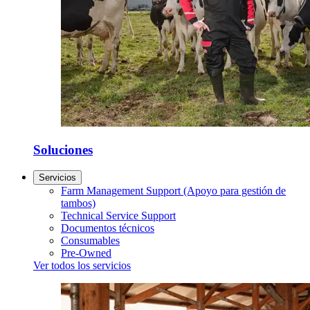
Soluciones
Servicios
Farm Management Support (Apoyo para gestión de
tambos)
Technical Service Support
Documentos técnicos
Consumables
Pre-Owned
Ver todos los servicios