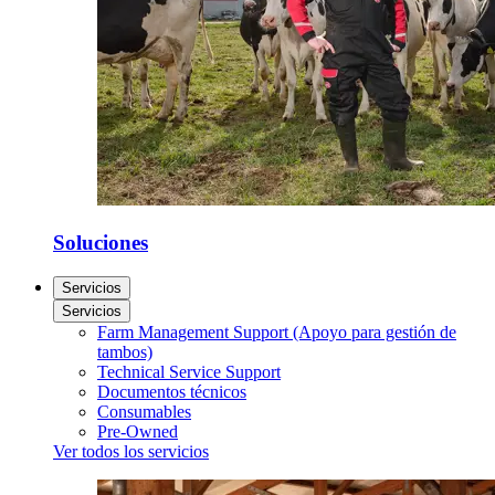
Soluciones
Servicios
Servicios
Farm Management Support (Apoyo para gestión de
tambos)
Technical Service Support
Documentos técnicos
Consumables
Pre-Owned
Ver todos los servicios