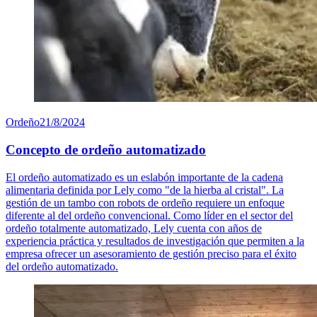
Ordeño
21/8/2024
Concepto de ordeño automatizado
El ordeño automatizado es un eslabón importante de la cadena
alimentaria definida por Lely como "de la hierba al cristal". La
gestión de un tambo con robots de ordeño requiere un enfoque
diferente al del ordeño convencional. Como líder en el sector del
ordeño totalmente automatizado, Lely cuenta con años de
experiencia práctica y resultados de investigación que permiten a la
empresa ofrecer un asesoramiento de gestión preciso para el éxito
del ordeño automatizado.