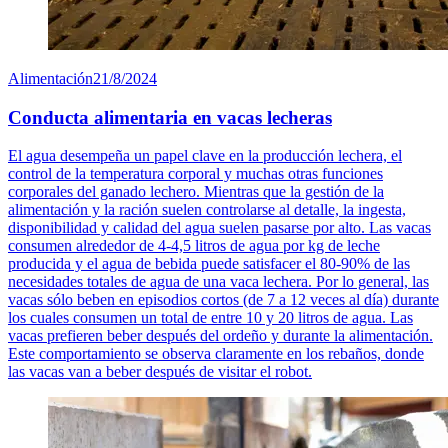
Alimentación
21/8/2024
Conducta alimentaria en vacas lecheras
El agua desempeña un papel clave en la producción lechera, el
control de la temperatura corporal y muchas otras funciones
corporales del ganado lechero. Mientras que la gestión de la
alimentación y la ración suelen controlarse al detalle, la ingesta,
disponibilidad y calidad del agua suelen pasarse por alto. Las vacas
consumen alrededor de 4-4,5 litros de agua por kg de leche
producida y el agua de bebida puede satisfacer el 80-90% de las
necesidades totales de agua de una vaca lechera. Por lo general, las
vacas sólo beben en episodios cortos (de 7 a 12 veces al día) durante
los cuales consumen un total de entre 10 y 20 litros de agua. Las
vacas prefieren beber después del ordeño y durante la alimentación.
Este comportamiento se observa claramente en los rebaños, donde
las vacas van a beber después de visitar el robot.