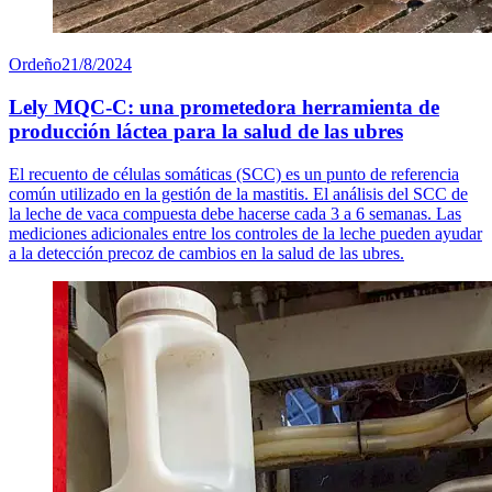
Ordeño
21/8/2024
Lely MQC-C: una prometedora herramienta de
producción láctea para la salud de las ubres
El recuento de células somáticas (SCC) es un punto de referencia
común utilizado en la gestión de la mastitis. El análisis del SCC de
la leche de vaca compuesta debe hacerse cada 3 a 6 semanas. Las
mediciones adicionales entre los controles de la leche pueden ayudar
a la detección precoz de cambios en la salud de las ubres.