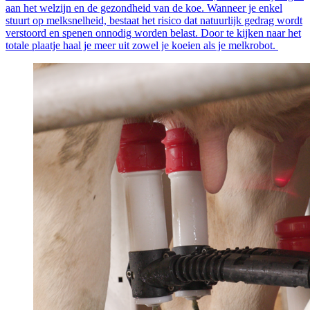
aan het welzijn en de gezondheid van de koe. Wanneer je enkel
stuurt op melksnelheid, bestaat het risico dat natuurlijk gedrag wordt
verstoord en spenen onnodig worden belast. Door te kijken naar het
totale plaatje haal je meer uit zowel je koeien als je melkrobot.