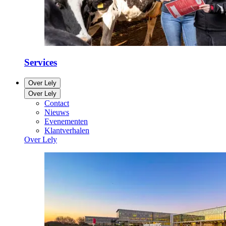
Services
Over Lely
Over Lely
Contact
Nieuws
Evenementen
Klantverhalen
Over Lely