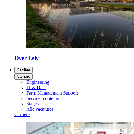
Over Lely
Carrière
Carrière
Engineering
IT & Data
Farm Management Support
Service monteurs
Stages
Alle vacatures
Carrière