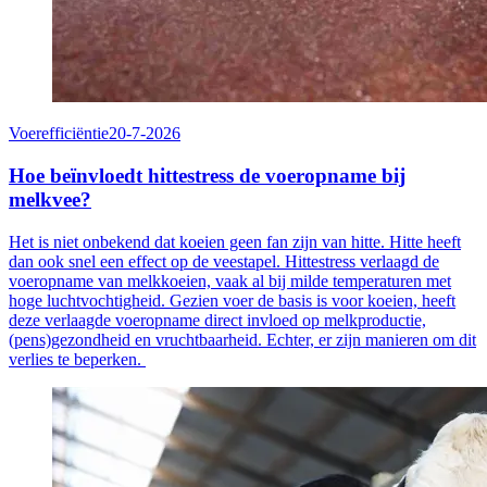
Voerefficiëntie
20-7-2026
Hoe beïnvloedt hittestress de voeropname bij
melkvee?
Het is niet onbekend dat koeien geen fan zijn van hitte. Hitte heeft
dan ook snel een effect op de veestapel. Hittestress verlaagd de
voeropname van melkkoeien, vaak al bij milde temperaturen met
hoge luchtvochtigheid. Gezien voer de basis is voor koeien, heeft
deze verlaagde voeropname direct invloed op melkproductie,
(pens)gezondheid en vruchtbaarheid. Echter, er zijn manieren om dit
verlies te beperken.