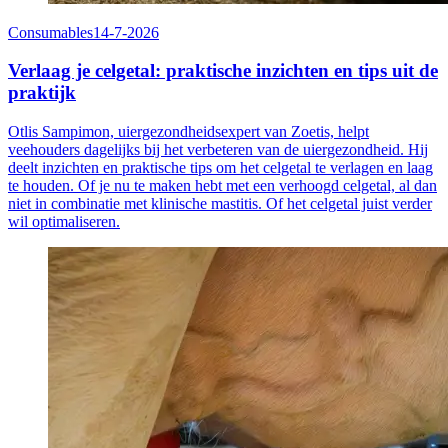
Consumables
14-7-2026
Verlaag je celgetal: praktische inzichten en tips uit de
praktijk
Otlis Sampimon, uiergezondheidsexpert van Zoetis, helpt
veehouders dagelijks bij het verbeteren van de uiergezondheid. Hij
deelt inzichten en praktische tips om het celgetal te verlagen en laag
te houden. Of je nu te maken hebt met een verhoogd celgetal, al dan
niet in combinatie met klinische mastitis. Of het celgetal juist verder
wil optimaliseren.