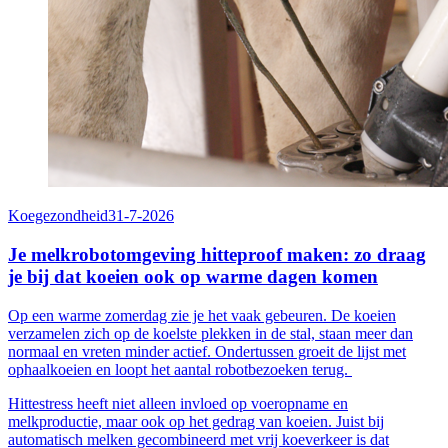
Koegezondheid
31-7-2026
Je melkrobotomgeving hitteproof maken: zo draag
je bij dat koeien ook op warme dagen komen
Op een warme zomerdag zie je het vaak gebeuren. De koeien
verzamelen zich op de koelste plekken in de stal, staan meer dan
normaal en vreten minder actief. Ondertussen groeit de lijst met
ophaalkoeien en loopt het aantal robotbezoeken terug.
Hittestress heeft niet alleen invloed op voeropname en
melkproductie, maar ook op het gedrag van koeien. Juist bij
automatisch melken gecombineerd met vrij koeverkeer is dat