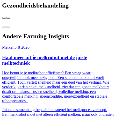
Gezondheidsbehandeling
Andere Farming Insights
Melken
5-8-2026
Haal meer uit je melkrobot met de juiste
melktechniek
Hoe benut je je melkrobot efficiënter? Een vraag waar jij
ongetwijfeld ook mee bezig bent. Een snellere melkbeurt voelt
efficiënt. Toch vertelt snelheid maar een deel van het verhaal. Wie
verder kijkt dan enkel melksnelheid, ziet dat een goede melkbeurt
draait om balans. Tussen snelheid, volledige melking, een
comfortabele melking, speenconditie, uiergezondheid en stabiele
robotprestaties.
Juist die samenhang bepaalt hoe soepel het melkproces verloopt.
Een melkrobot moet niet alleen efficiënt melken, maar ook bijdragen