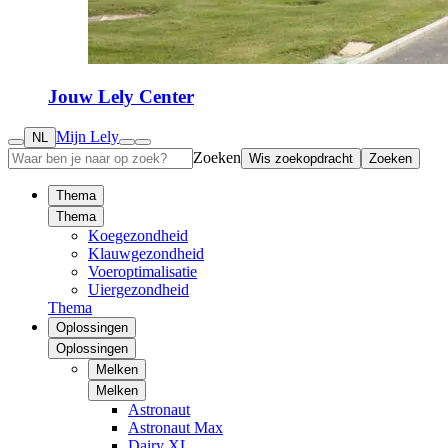
Jouw Lely Center
Mijn Lely
NL
Zoeken
Wis zoekopdracht
Zoeken
Thema
Thema
Koegezondheid
Klauwgezondheid
Voeroptimalisatie
Uiergezondheid
Thema
Oplossingen
Oplossingen
Melken
Melken
Astronaut
Astronaut Max
Dairy XL