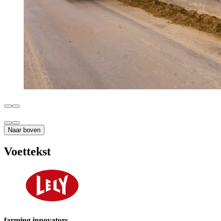
Naar boven
Voettekst
farming innovators