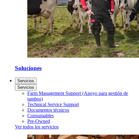
Soluciones
Servicios
Servicios
Farm Management Support (Apoyo para gestión de
tambos)
Technical Service Support
Documentos técnicos
Consumables
Pre-Owned
Ver todos los servicios