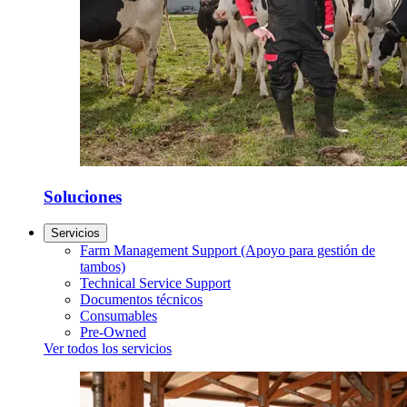
Soluciones
Servicios
Farm Management Support (Apoyo para gestión de
tambos)
Technical Service Support
Documentos técnicos
Consumables
Pre-Owned
Ver todos los servicios