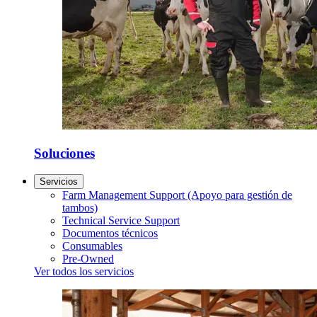
Soluciones
Servicios
Farm Management Support (Apoyo para gestión de
tambos)
Technical Service Support
Documentos técnicos
Consumables
Pre-Owned
Ver todos los servicios