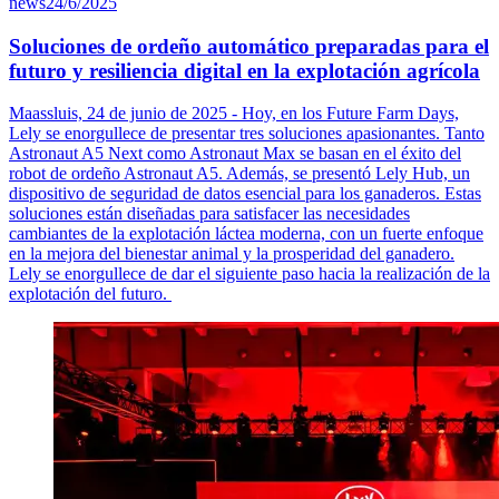
news
24/6/2025
Soluciones de ordeño automático preparadas para el
futuro y resiliencia digital en la explotación agrícola
Maassluis, 24 de junio de 2025 - Hoy, en los Future Farm Days,
Lely se enorgullece de presentar tres soluciones apasionantes. Tanto
Astronaut A5 Next como Astronaut Max se basan en el éxito del
robot de ordeño Astronaut A5. Además, se presentó Lely Hub, un
dispositivo de seguridad de datos esencial para los ganaderos. Estas
soluciones están diseñadas para satisfacer las necesidades
cambiantes de la explotación láctea moderna, con un fuerte enfoque
en la mejora del bienestar animal y la prosperidad del ganadero.
Lely se enorgullece de dar el siguiente paso hacia la realización de la
explotación del futuro.