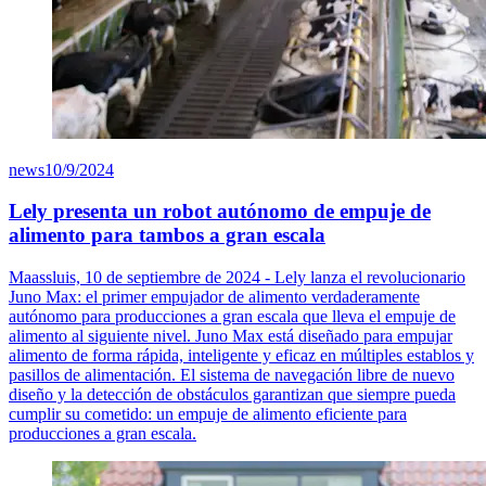
news
10/9/2024
Lely presenta un robot autónomo de empuje de
alimento para tambos a gran escala
Maassluis, 10 de septiembre de 2024 - Lely lanza el revolucionario
Juno Max: el primer empujador de alimento verdaderamente
autónomo para producciones a gran escala que lleva el empuje de
alimento al siguiente nivel. Juno Max está diseñado para empujar
alimento de forma rápida, inteligente y eficaz en múltiples establos y
pasillos de alimentación. El sistema de navegación libre de nuevo
diseño y la detección de obstáculos garantizan que siempre pueda
cumplir su cometido: un empuje de alimento eficiente para
producciones a gran escala.