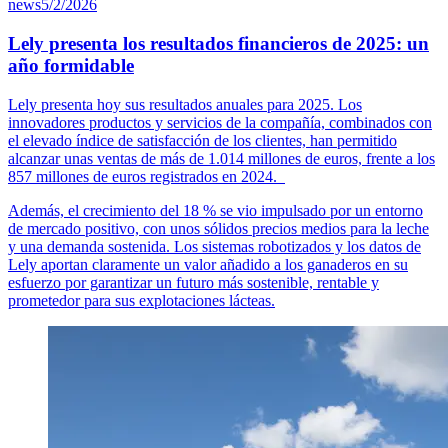
news
5/2/2026
Lely presenta los resultados financieros de 2025: un
año formidable
Lely presenta hoy sus resultados anuales para 2025. Los
innovadores productos y servicios de la compañía, combinados con
el elevado índice de satisfacción de los clientes, han permitido
alcanzar unas ventas de más de 1.014 millones de euros, frente a los
857 millones de euros registrados en 2024.
Además, el crecimiento del 18 % se vio impulsado por un entorno
de mercado positivo, con unos sólidos precios medios para la leche
y una demanda sostenida. Los sistemas robotizados y los datos de
Lely aportan claramente un valor añadido a los ganaderos en su
esfuerzo por garantizar un futuro más sostenible, rentable y
prometedor para sus explotaciones lácteas.