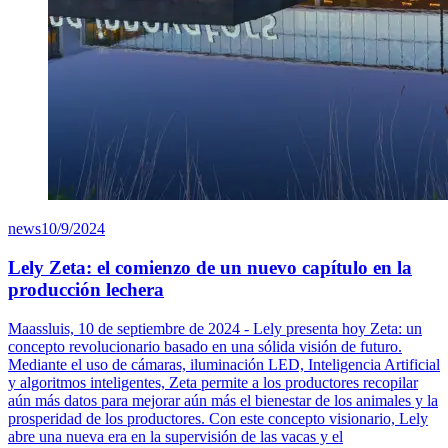
news
10/9/2024
Lely Zeta: el comienzo de un nuevo capítulo en la
producción lechera
Maassluis, 10 de septiembre de 2024 - Lely presenta hoy Zeta: un
concepto revolucionario basado en una sólida visión de futuro.
Mediante el uso de cámaras, iluminación LED, Inteligencia Artificial
y algoritmos inteligentes, Zeta permite a los productores recopilar
aún más datos para mejorar aún más el bienestar de los animales y la
prosperidad de los productores. Con este concepto visionario, Lely
abre una nueva era en la supervisión de las vacas y el