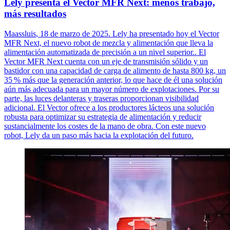
Lely presenta el Vector MFR Next: menos trabajo,
más resultados
Maassluis
, 18 de marzo de 2025. Lely ha presentado hoy el Vector
MFR Next, el nuevo robot de mezcla y alimentación que lleva la
alimentación automatizada de precisión a un nivel
superior..
El
Vector MFR Next cuenta con un eje de transmisión sólido y un
bastidor con una capacidad de carga de alimento de hasta 800 kg, un
35
% m
á
s que la generaci
ó
n anterior, lo que hace de
é
l una soluci
ó
n
a
ú
n m
á
s adecuada para un mayor n
ú
mero de explotaciones. Por su
parte, las luces delanteras y traseras proporcionan visibilidad
adicional. El Vector ofrece a los productores lácteos una solución
robusta para optimizar su estrategia de alimentación y reducir
sustancialmente los costes de la mano de obra. Con este nuevo
robot, Lely da un paso más hacia la explotación del futuro.