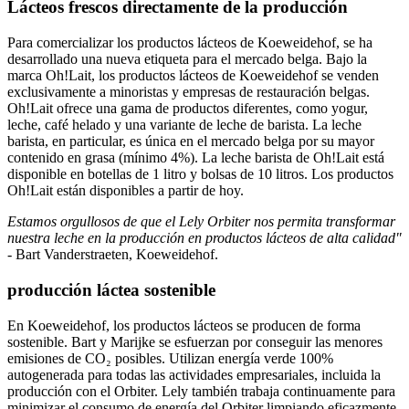
Lácteos frescos directamente de la producción
Para comercializar los productos lácteos de Koeweidehof, se ha
desarrollado una nueva etiqueta para el mercado belga. Bajo la
marca Oh!Lait, los productos lácteos de Koeweidehof se venden
exclusivamente a minoristas y empresas de restauración belgas.
Oh!Lait ofrece una gama de productos diferentes, como yogur,
leche, café helado y una variante de leche de barista. La leche
barista, en particular, es única en el mercado belga por su mayor
contenido en grasa (mínimo 4%). La leche barista de Oh!Lait está
disponible en botellas de 1 litro y bolsas de 10 litros. Los productos
Oh!Lait están disponibles a partir de hoy.
Estamos orgullosos de que el Lely Orbiter nos permita transformar
nuestra leche en la producción en productos lácteos de alta calidad"
- Bart Vanderstraeten, Koeweidehof.
producción láctea sostenible
En Koeweidehof, los productos lácteos se producen de forma
sostenible. Bart y Marijke se esfuerzan por conseguir las menores
emisiones de CO₂ posibles. Utilizan energía verde 100%
autogenerada para todas las actividades empresariales, incluida la
producción con el Orbiter. Lely también trabaja continuamente para
minimizar el consumo de energía del Orbiter limpiando eficazmente