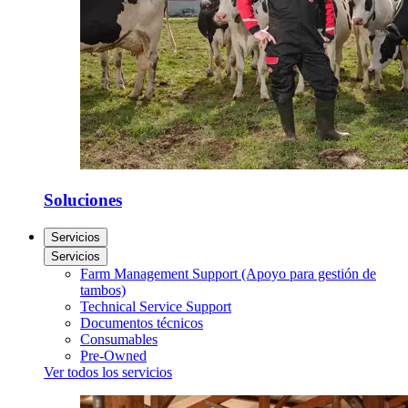
Soluciones
Servicios
Servicios
Farm Management Support (Apoyo para gestión de
tambos)
Technical Service Support
Documentos técnicos
Consumables
Pre-Owned
Ver todos los servicios