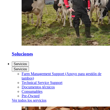
Soluciones
Servicios
Servicios
Farm Management Support (Apoyo para gestión de
tambos)
Technical Service Support
Documentos técnicos
Consumables
Pre-Owned
Ver todos los servicios