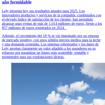
año formidable
Lely presenta hoy sus resultados anuales para 2025. Los
innovadores productos y servicios de la compañía, combinados con
el elevado índice de satisfacción de los clientes, han permitido
alcanzar unas ventas de más de 1.014 millones de euros, frente a los
857 millones de euros registrados en 2024.
Además, el crecimiento del 18 % se vio impulsado por un entorno
de mercado positivo, con unos sólidos precios medios para la leche
y una demanda sostenida. Los sistemas robotizados y los datos de
Lely aportan claramente un valor añadido a los ganaderos en su
esfuerzo por garantizar un futuro más sostenible, rentable y
prometedor para sus explotaciones lácteas.