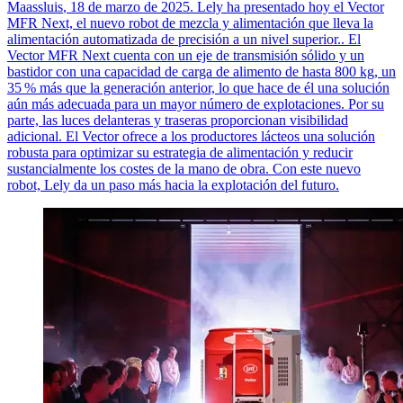
Maassluis
, 18 de marzo de 2025. Lely ha presentado hoy el Vector
MFR Next, el nuevo robot de mezcla y alimentación que lleva la
alimentación automatizada de precisión a un nivel
superior..
El
Vector MFR Next cuenta con un eje de transmisión sólido y un
bastidor con una capacidad de carga de alimento de hasta 800 kg, un
35
% m
á
s que la generaci
ó
n anterior, lo que hace de
é
l una soluci
ó
n
a
ú
n m
á
s adecuada para un mayor n
ú
mero de explotaciones. Por su
parte, las luces delanteras y traseras proporcionan visibilidad
adicional. El Vector ofrece a los productores lácteos una solución
robusta para optimizar su estrategia de alimentación y reducir
sustancialmente los costes de la mano de obra. Con este nuevo
robot, Lely da un paso más hacia la explotación del futuro.