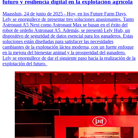
futuro y resiliencia digital en la explotación agrícola
Maassluis, 24 de junio de 2025 - Hoy, en los Future Farm Days,
Lely se enorgullece de presentar tres soluciones apasionantes. Tanto
Astronaut A5 Next como Astronaut Max se basan en el éxito del
robot de ordeño Astronaut A5. Además, se presentó Lely Hub, un
dispositivo de seguridad de datos esencial para los ganaderos. Estas
soluciones están diseñadas para satisfacer las necesidades
cambiantes de la explotación láctea moderna, con un fuerte enfoque
en la mejora del bienestar animal y la prosperidad del ganadero.
Lely se enorgullece de dar el siguiente paso hacia la realización de la
explotación del futuro.