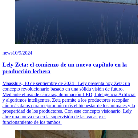
news
10/9/2024
Lely Zeta: el comienzo de un nuevo capítulo en la
producción lechera
Maassluis, 10 de septiembre de 2024 - Lely presenta hoy Zeta: un
concepto revolucionario basado en una sólida visión de futuro.
Mediante el uso de cámaras, iluminación LED, Inteligencia Artificial
y algoritmos inteligentes, Zeta permite a los productores recopilar
aún más datos para mejorar aún más el bienestar de los animales y la
prosperidad de los productores. Con este concepto visionario, Lely
abre una nueva era en la supervisión de las vacas y el
funcionamiento de los tambos.