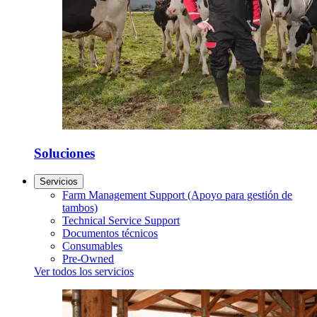
Soluciones
Servicios
Farm Management Support (Apoyo para gestión de
tambos)
Technical Service Support
Documentos técnicos
Consumables
Pre-Owned
Ver todos los servicios