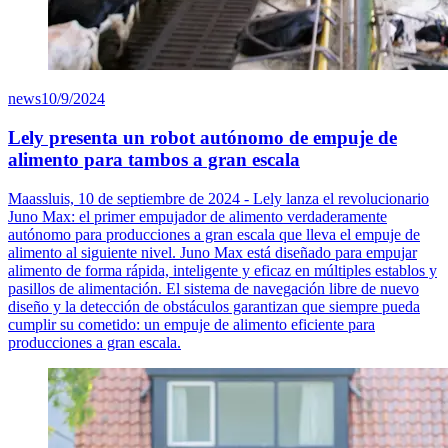
news
10/9/2024
Lely presenta un robot autónomo de empuje de
alimento para tambos a gran escala
Maassluis, 10 de septiembre de 2024 - Lely lanza el revolucionario
Juno Max: el primer empujador de alimento verdaderamente
autónomo para producciones a gran escala que lleva el empuje de
alimento al siguiente nivel. Juno Max está diseñado para empujar
alimento de forma rápida, inteligente y eficaz en múltiples establos y
pasillos de alimentación. El sistema de navegación libre de nuevo
diseño y la detección de obstáculos garantizan que siempre pueda
cumplir su cometido: un empuje de alimento eficiente para
producciones a gran escala.